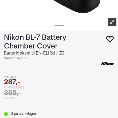
Nikon BL-7 Battery
Chamber Cover
Batterideksel til EN-EL18d / Z9
Varenr:
141559
inkl. mva
287,-
KAMPANJEPRIS
359,-
FØRPRIS
3
på butikklager