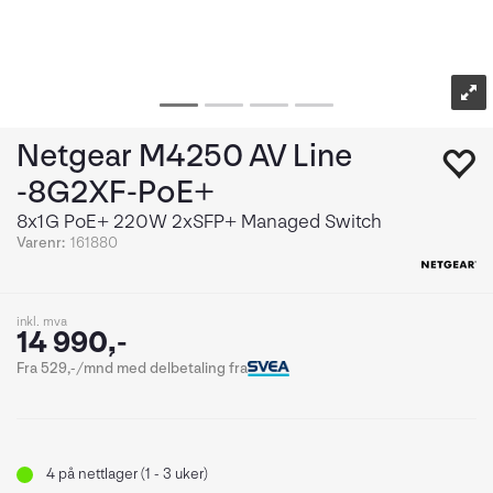
Netgear M4250 AV Line
-8G2XF-PoE+
8x1G PoE+ 220W 2xSFP+ Managed Switch
Varenr:
161880
inkl. mva
14 990,-
Fra 529,-/mnd med delbetaling fra
4
på nettlager (1 - 3 uker)