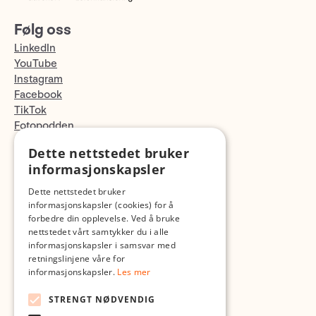
Følg oss
LinkedIn
YouTube
Instagram
Facebook
TikTok
Fotopodden
Dette nettstedet bruker
Med forbehold om skrive- og lagerfeil
informasjonskapsler
Dette nettstedet bruker
informasjonskapsler (cookies) for å
forbedre din opplevelse. Ved å bruke
nettstedet vårt samtykker du i alle
informasjonskapsler i samsvar med
retningslinjene våre for
informasjonskapsler.
Les mer
STRENGT NØDVENDIG