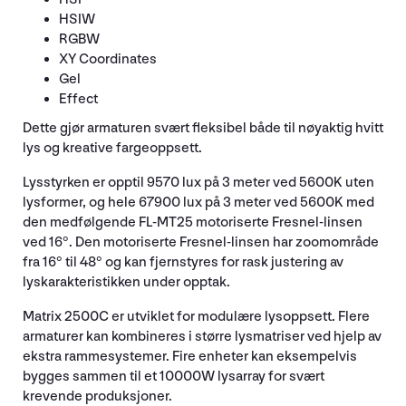
HSIW
RGBW
XY Coordinates
Gel
Effect
Dette gjør armaturen svært fleksibel både til nøyaktig hvitt
lys og kreative fargeoppsett.
Lysstyrken er opptil 9570 lux på 3 meter ved 5600K uten
lysformer, og hele 67900 lux på 3 meter ved 5600K med
den medfølgende FL-MT25 motoriserte Fresnel-linsen
ved 16°. Den motoriserte Fresnel-linsen har zoomområde
fra 16° til 48° og kan fjernstyres for rask justering av
lyskarakteristikken under opptak.
Matrix 2500C er utviklet for modulære lysoppsett. Flere
armaturer kan kombineres i større lysmatriser ved hjelp av
ekstra rammesystemer. Fire enheter kan eksempelvis
bygges sammen til et 10000W lysarray for svært
krevende produksjoner.