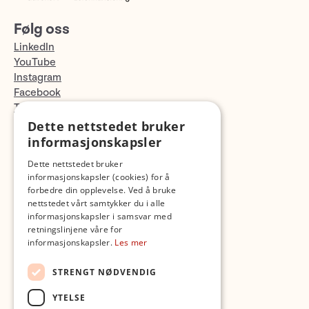
Følg oss
LinkedIn
YouTube
Instagram
Facebook
TikTok
Fotopodden
Dette nettstedet bruker
informasjonskapsler
Med forbehold om skrive- og lagerfeil
Dette nettstedet bruker
informasjonskapsler (cookies) for å
forbedre din opplevelse. Ved å bruke
nettstedet vårt samtykker du i alle
informasjonskapsler i samsvar med
retningslinjene våre for
informasjonskapsler.
Les mer
STRENGT NØDVENDIG
YTELSE