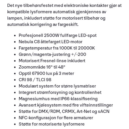
Det nye tilbehørsfestet med elektroniske kontakter gjør at
kompatible lysformere automatisk gjenkjennes av
lampen, inkludert støtte for motorisert tilbehør og
automatisk korrigering av fargeskift.
Profesjonell 2500W fullfarge LED-spot
Nebula C8 åttefarget LED-motor
Fargetemperatur fra 1000K til 20000K
Grønn/magenta-justering +/-200
Motorisert Fresnel-linse inkludert
Zoomområde 16° til 48°
Opptil 67900 lux på 3 meter
CRI 98 / TLCI 98
Modulært system for større lysmatriser
Integrert strømforsyning og kontrollenhet
Magnesiumhus med IP66-klassifisering
Avansert kjølesystem med fire vifteinnstillinger
Støtte for DMX/RDM, CRMX, Art-Net og sACN
NFC-konfigurasjon for flere armaturer
Støtte for motoriserte lysformere