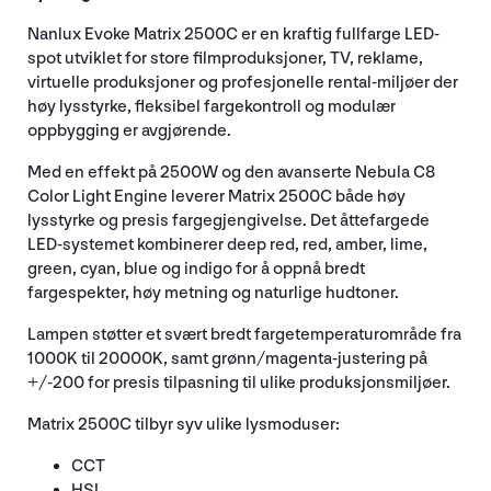
Nanlux Evoke Matrix 2500C er en kraftig fullfarge LED-
spot utviklet for store filmproduksjoner, TV, reklame,
virtuelle produksjoner og profesjonelle rental-miljøer der
høy lysstyrke, fleksibel fargekontroll og modulær
oppbygging er avgjørende.
Med en effekt på 2500W og den avanserte Nebula C8
Color Light Engine leverer Matrix 2500C både høy
lysstyrke og presis fargegjengivelse. Det åttefargede
LED-systemet kombinerer deep red, red, amber, lime,
green, cyan, blue og indigo for å oppnå bredt
fargespekter, høy metning og naturlige hudtoner.
Lampen støtter et svært bredt fargetemperaturområde fra
1000K til 20000K, samt grønn/magenta-justering på
+/-200 for presis tilpasning til ulike produksjonsmiljøer.
Matrix 2500C tilbyr syv ulike lysmoduser:
CCT
HSI