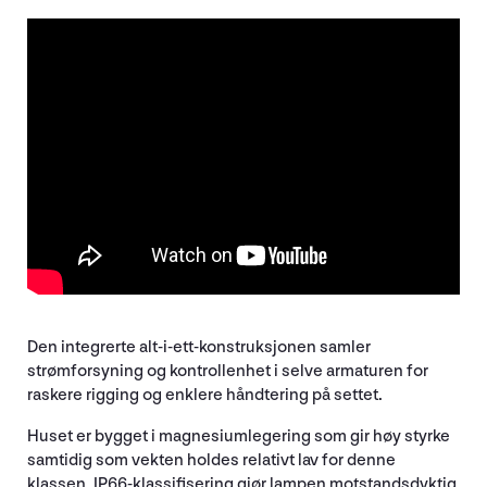
Den integrerte alt-i-ett-konstruksjonen samler
strømforsyning og kontrollenhet i selve armaturen for
raskere rigging og enklere håndtering på settet.
Huset er bygget i magnesiumlegering som gir høy styrke
samtidig som vekten holdes relativt lav for denne
klassen. IP66-klassifisering gjør lampen motstandsdyktig