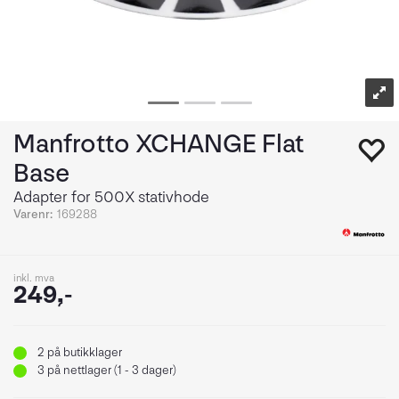
Manfrotto XCHANGE Flat
Base
Adapter for 500X stativhode
Varenr:
169288
inkl. mva
249,-
2
på butikklager
3
på nettlager (1 - 3 dager)