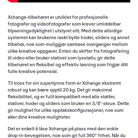
Xchange-tilbehøret er utviklet for profesjonelle
fotografer og videofotografer som krever umiddelbar
tilpasningsdyktighet i utstyret sitt. Med dette allsidige
systemet kan brukerne raskt bytte hoder, sliders og annet
tilbehør, noe som muliggjør sømløse overganger mellom
ulike kreative oppgaver. Enten du skifter fra fotografering
til video eller bruker stativet som lysstativ, gir dette
tilbehøret en fleksibel og effektiv løsning som frigjør ditt
fulle kreative potensial.
Til tross for sin supertynne form er Xchange ekstremt
robust og kan bære opptil 20 kg. Det gir maksimal
fleksibilitet, og er fullt kompatibelt med alle støtter,
stativer, hoder og sliders som bruker en 3/8"-skrue. Dette
gir mulighet for ulike opptakskonfigurasjoner, noe som
øker dine kreative muligheter.
Det er enkelt å låse Xchange på plass med den enkle
drop-in-bevegelsen, noe som gir full 360° frihet. Når du