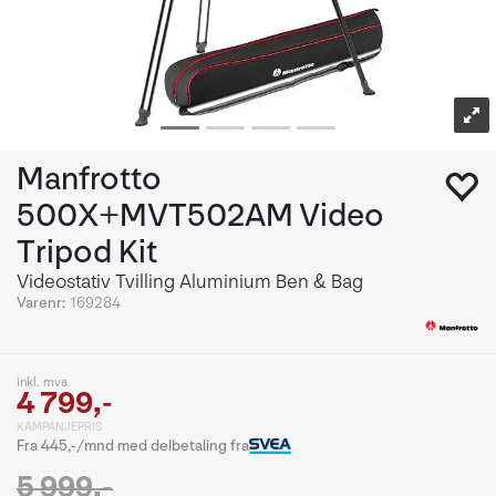
Manfrotto
500X+MVT502AM Video
Tripod Kit
Videostativ Tvilling Aluminium Ben & Bag
Varenr:
169284
inkl. mva
4 799,-
KAMPANJEPRIS
Fra 445,-/mnd med delbetaling fra
5 999,-