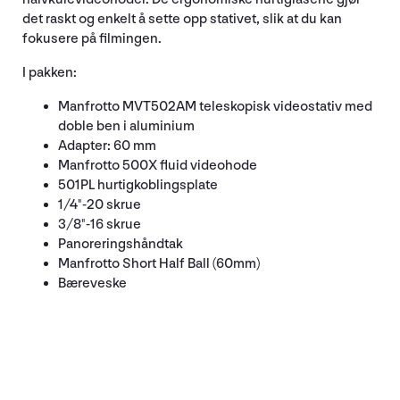
det raskt og enkelt å sette opp stativet, slik at du kan
fokusere på filmingen.
I pakken:
Manfrotto MVT502AM teleskopisk videostativ med
doble ben i aluminium
Adapter: 60 mm
Manfrotto 500X fluid videohode
501PL hurtigkoblingsplate
1/4"-20 skrue
3/8"-16 skrue
Panoreringshåndtak
Manfrotto Short Half Ball (60mm)
Bæreveske