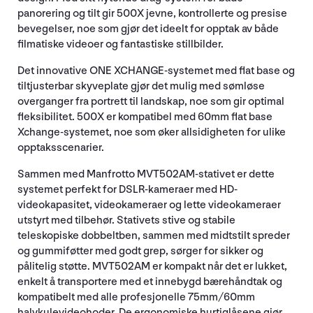
panorering og tilt gir 500X jevne, kontrollerte og presise
bevegelser, noe som gjør det ideelt for opptak av både
filmatiske videoer og fantastiske stillbilder.
Det innovative ONE XCHANGE-systemet med flat base og
tiltjusterbar skyveplate gjør det mulig med sømløse
overganger fra portrett til landskap, noe som gir optimal
fleksibilitet. 500X er kompatibel med 60mm flat base
Xchange-systemet, noe som øker allsidigheten for ulike
opptaksscenarier.
Sammen med Manfrotto MVT502AM-stativet er dette
systemet perfekt for DSLR-kameraer med HD-
videokapasitet, videokameraer og lette videokameraer
utstyrt med tilbehør. Stativets stive og stabile
teleskopiske dobbeltben, sammen med midtstilt spreder
og gummiføtter med godt grep, sørger for sikker og
pålitelig støtte. MVT502AM er kompakt når det er lukket,
enkelt å transportere med et innebygd bærehåndtak og
kompatibelt med alle profesjonelle 75mm/60mm
halvkulevideohoder. De ergonomiske hurtiglåsene gjør