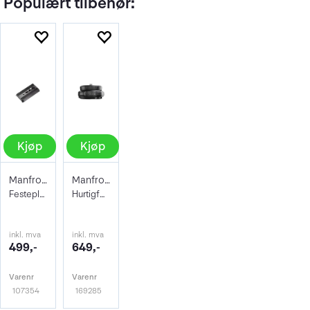
Populært tilbehør:
Kjøp
Kjøp
Manfrotto Kameraplate 501PL Video
Manfrotto XCHANGE Kit
Festeplate for videohoder
Hurtigfeste for stativ og stativhode
inkl. mva
inkl. mva
499,-
649,-
Varenr
Varenr
107354
169285