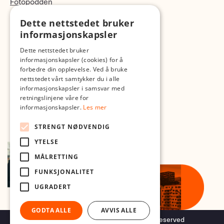
Fotopodden
Dette nettstedet bruker
Med forbehold om skrive- og lagerfeil
informasjonskapsler
Dette nettstedet bruker
informasjonskapsler (cookies) for å
forbedre din opplevelse. Ved å bruke
nettstedet vårt samtykker du i alle
informasjonskapsler i samsvar med
retningslinjene våre for
informasjonskapsler.
Les mer
STRENGT NØDVENDIG
YTELSE
MÅLRETTING
FUNKSJONALITET
UGRADERT
GODTA ALLE
AVVIS ALLE
Copyright © 2026 Foto.no - All rights reserved