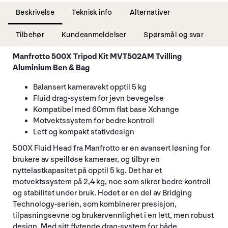
Beskrivelse
Teknisk info
Alternativer
Tilbehør
Kundeanmeldelser
Spørsmål og svar
Manfrotto 500X Tripod Kit MVT502AM Tvilling
Aluminium Ben & Bag
Balansert kameravekt opptil 5 kg
Fluid drag-system for jevn bevegelse
Kompatibel med 60mm flat base Xchange
Motvektssystem for bedre kontroll
Lett og kompakt stativdesign
500X Fluid Head fra Manfrotto er en avansert løsning for
brukere av speilløse kameraer, og tilbyr en
nyttelastkapasitet på opptil 5 kg. Det har et
motvektssystem på 2,4 kg, noe som sikrer bedre kontroll
og stabilitet under bruk. Hodet er en del av Bridging
Technology-serien, som kombinerer presisjon,
tilpasningsevne og brukervennlighet i en lett, men robust
design. Med sitt flytende drag-system for både