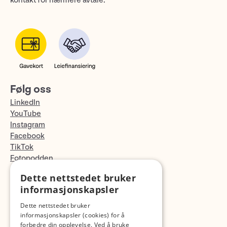
kontakt for nærmere avtale.
Følg oss
LinkedIn
YouTube
Instagram
Facebook
TikTok
Fotopodden
Dette nettstedet bruker
Med forbehold om skrive- og lagerfeil
informasjonskapsler
Dette nettstedet bruker
informasjonskapsler (cookies) for å
forbedre din opplevelse. Ved å bruke