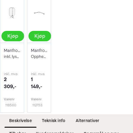
Kjøp
Kjøp
Manfrotto Magnetic Background Support Ki
Manfrotto Magnetic Background Support
inkl. lysstativ. Holder for bakgrunner
Opphengsarm Collapsible Background
inkl. mva
inkl. mva
2
1
309,-
149,-
Varenr
Varenr
118560
112753
Beskrivelse
Teknisk info
Alternativer