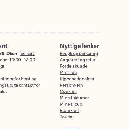
ent
Nyttige lenker
68, Økern
(
se kart
)
Besøk og parkering
dag: 10:00 - 17:00
Angrerett og retur
ngt
Fordelskunde
Min side
sninger for henting
Kjøpsbetingelser
gstid, ta kontakt for
Personvern
ale.
Cookies
Mine fakturaer
Mine tilbud
Bærekraft
Tourist