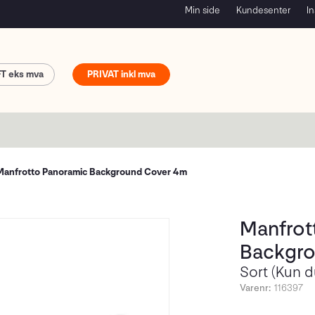
Min side
Kundesenter
In
FT
PRIVAT
Manfrotto Panoramic Background Cover 4m
Manfrot
Backgro
Sort (Kun d
Varenr:
116397