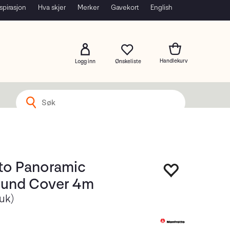
spirasjon
Hva skjer
Merker
Gavekort
English
Logg inn
to Panoramic
und Cover 4m
uk)