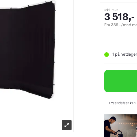
inkl. mva
3 518,-
Fra 339,-/mnd me
1
på nettlager 
Utsendelser kan s