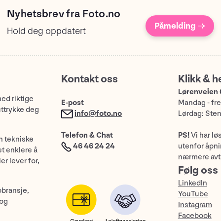
Nyhetsbrev fra Foto.no
Påmelding →
Hold deg oppdatert
Kontakt oss
Klikk & h
Lørenveien 
med riktige
E-post
Mandag - fre
uttrykke deg
info@foto.no
Lørdag: Ste
Telefon & Chat
PS!
Vi har lø
n tekniske
46 46 24 24
utenfor åpnin
et enklere å
nærmere avt
er lever for,
Følg oss
LinkedIn
obransje,
YouTube
 og
Instagram
Facebook