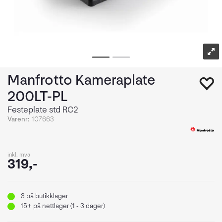
Manfrotto Kameraplate
200LT-PL
Festeplate std RC2
Varenr:
107663
inkl. mva
319,-
3
på butikklager
15+
på nettlager (1 - 3 dager)