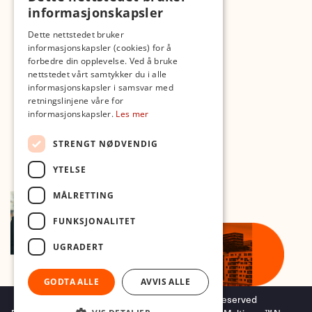
informasjonskapsler
Med forbehold om skrive- og lagerfeil
Dette nettstedet bruker
informasjonskapsler (cookies) for å
forbedre din opplevelse. Ved å bruke
nettstedet vårt samtykker du i alle
informasjonskapsler i samsvar med
retningslinjene våre for
informasjonskapsler.
Les mer
STRENGT NØDVENDIG
YTELSE
MÅLRETTING
FUNKSJONALITET
UGRADERT
GODTA ALLE
AVVIS ALLE
Copyright © 2026 Foto.no - All rights reserved