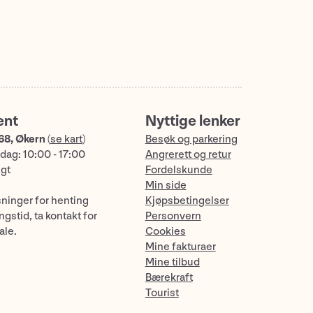
ent
Nyttige lenker
68, Økern
(
se kart
)
Besøk og parkering
dag: 10:00 - 17:00
Angrerett og retur
ngt
Fordelskunde
Min side
sninger for henting
Kjøpsbetingelser
gstid, ta kontakt for
Personvern
ale.
Cookies
Mine fakturaer
Mine tilbud
Bærekraft
Tourist