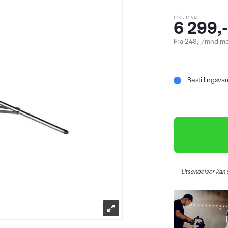
inkl. mva
6 299,-
Fra 249,-/mnd me
Bestillingsva
Utsendelser kan s