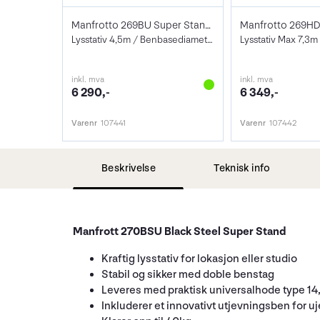
Manfrotto 269BU Super Stand Alu
Lysstativ 4,5m / Benbasediameter 174 cm
Lysstativ Max 7,3m 
inkl. mva
inkl. mva
6 290,-
6 349,-
Varenr
107441
Varenr
107442
Beskrivelse
Teknisk info
Manfrott 270BSU Black Steel Super Stand
Kraftig lysstativ for lokasjon eller studio
Stabil og sikker med doble benstag
Leveres med praktisk universalhode type 14,
Inkluderer et innovativt utjevningsben for u