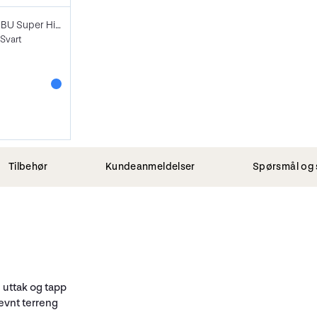
Manfrotto 269HDBU Super High Stand
Svart
Tilbehør
Kundeanmeldelser
Spørsmål og 
 uttak og tapp
jevnt terreng