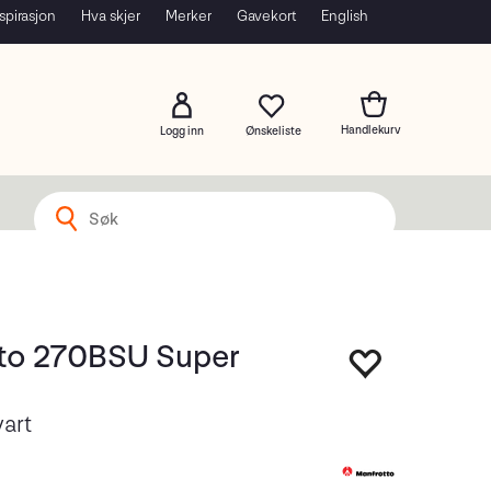
spirasjon
Hva skjer
Merker
Gavekort
English
Logg inn
to 270BSU Super
vart