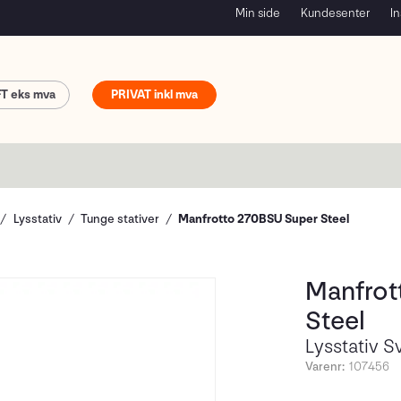
Min side
Kundesenter
In
FT
PRIVAT
Lysstativ
Tunge stativer
Manfrotto 270BSU Super Steel
Manfrot
Steel
Lysstativ S
Varenr:
107456