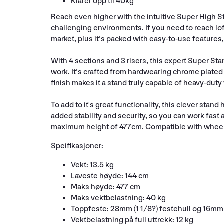
Klarer opp til 40kg
Reach even higher with the intuitive Super High Sta
challenging environments. If you need to reach lofty
market, plus it’s packed with easy-to-use features,
With 4 sections and 3 risers, this expert Super Sta
work. It’s crafted from hardwearing chrome plated st
finish makes it a stand truly capable of heavy-duty 
To add to it's great functionality, this clever stan
added stability and security, so you can work fast
maximum height of 477cm. Compatible with wheel 
Speifikasjoner:
Vekt: 13.5 kg
Laveste høyde: 144 cm
Maks høyde: 477 cm
Maks vektbelastning: 40 kg
Toppfeste: 28mm (1 1/8?) festehull og 16mm 
Vektbelastning på full uttrekk: 12 kg