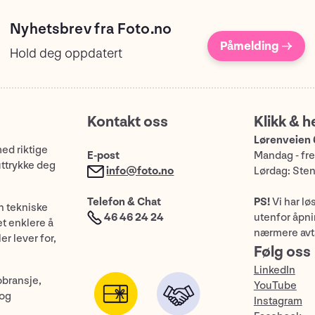
Nyhetsbrev fra Foto.no
Påmelding →
Hold deg oppdatert
Kontakt oss
Klikk & h
Lørenveien 
med riktige
E-post
Mandag - fre
uttrykke deg
info@foto.no
Lørdag: Ste
Telefon & Chat
PS!
Vi har lø
n tekniske
46 46 24 24
utenfor åpnin
et enklere å
nærmere avt
er lever for,
Følg oss
LinkedIn
obransje,
YouTube
 og
Instagram