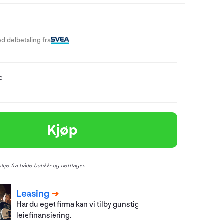
d delbetaling fra
re
Kjøp
kje fra både butikk- og nettlager.
Leasing
Har du eget firma kan vi tilby gunstig
leiefinansiering.