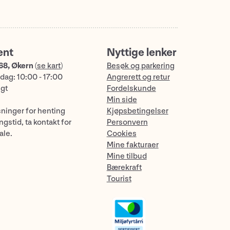
ent
Nyttige lenker
68, Økern
(
se kart
)
Besøk og parkering
dag: 10:00 - 17:00
Angrerett og retur
ngt
Fordelskunde
Min side
sninger for henting
Kjøpsbetingelser
gstid, ta kontakt for
Personvern
ale.
Cookies
Mine fakturaer
Mine tilbud
Bærekraft
Tourist