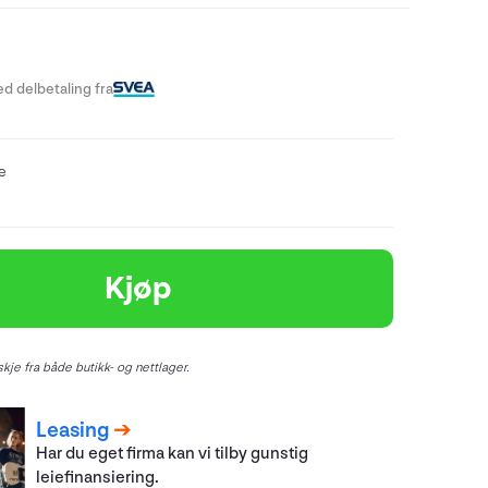
-
d delbetaling fra
re
Kjøp
kje fra både butikk- og nettlager.
Leasing
Har du eget firma kan vi tilby gunstig
leiefinansiering.