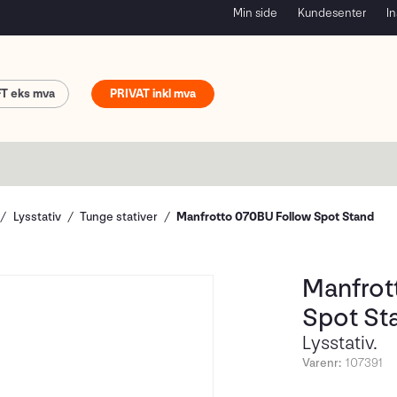
Min side
Kundesenter
In
FT
PRIVAT
Lysstativ
Tunge stativer
Manfrotto 070BU Follow Spot Stand
Manfrot
Spot St
Lysstativ.
Varenr:
107391