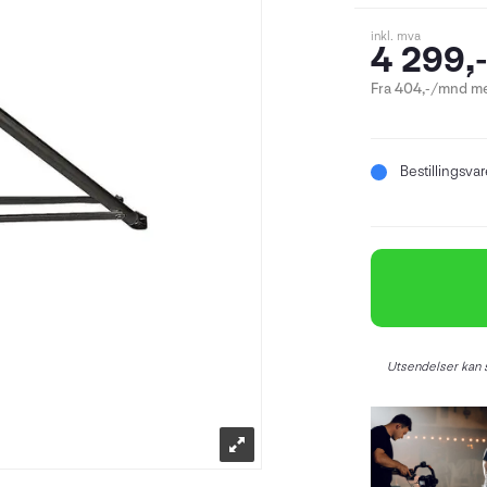
inkl. mva
4 299,
Fra 404,-/mnd me
Bestillingsva
Utsendelser kan s