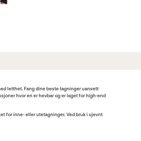
 med letthet. Fang dine beste tagninger uansett
ksjoner hvor en er hevbar og er laget for high-end
net for inne- eller utetagninger. Ved bruk i ujevnt