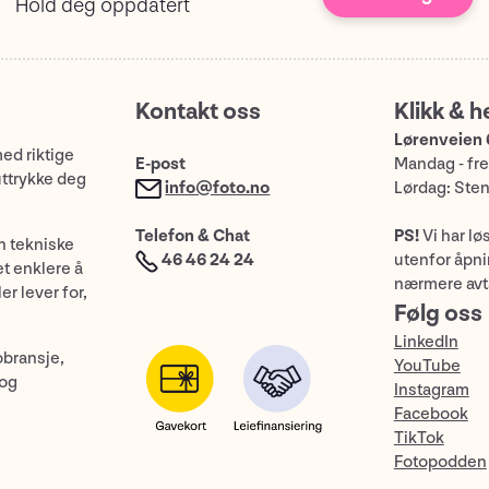
Hold deg oppdatert
Kontakt oss
Klikk & h
Lørenveien 
med riktige
E-post
Mandag - fre
uttrykke deg
info@foto.no
Lørdag: Ste
Telefon & Chat
PS!
Vi har lø
n tekniske
46 46 24 24
utenfor åpnin
et enklere å
nærmere avt
er lever for,
Følg oss
LinkedIn
obransje,
YouTube
 og
Instagram
Facebook
TikTok
Fotopodden