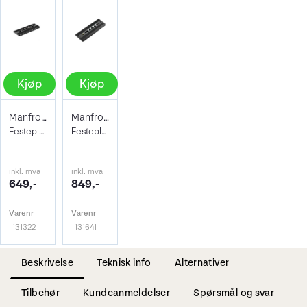
Kjøp
Kjøp
Manfrotto Kameraplate 504PLONGR-1
Manfrotto Kameraplate 509PLONG
Festeplate til Pro Videohoder
Festeplate til 509HD Videohode
inkl. mva
inkl. mva
649,-
849,-
Varenr
Varenr
131322
131641
Beskrivelse
Teknisk info
Alternativer
Tilbehør
Kundeanmeldelser
Spørsmål og svar