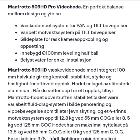
Manfrotto 509HD Pro Videohode.
En perfekt balanse
mellom design og ytelse.
Væskedempet system for PAN og TILT bevegelser
Varibelt motvektssystem på TILT bevegelser
Glideplate for rask kameraoppkobling og
oppsetting
Innebygd Ø100mm leveling half ball
Belyst vater for enkel installasjon
Manfrotto 509HD
væskevideohode med integrert 100
mm halvkule gir deg kontroll, stabilitet, styrke og
hastighet for etthvert opptak. Hodet er laget av slitesterkt
aluminium. Når du setter opp for ett opptak, tilbyr
Manfrotto-hodet uovertruffen stabilitet takket være
variabelt fluid-drag-system i både panorering og
vippebevegelse som tillater jevn skyting, og et 4-trinns
motvektssystem opp til 12,8 kg ved 55 mm COG eller 8, 5
kg ved 125 mm COG Hodet har en maksimal nyttelast på
13,5 kg ved 55 mm C.O.G eller 9 kg ved 125 mm C.O.G.
Enkel kobling 3/8 '' trådtilkoblinger gjør det mulig å