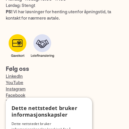
Lørdag: Stengt
PS!
Vi har løsninger for henting utenfor åpningstid, ta
kontakt for nærmere avtale.
Følg oss
LinkedIn
YouTube
Instagram
Facebook
TikTok
Dette nettstedet bruker
Fotopodden
informasjonskapsler
Med forbehold om skrive- og lagerfeil
Dette nettstedet bruker