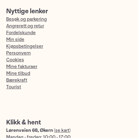
Nyttige lenker
Besøk og parkering
Angrerett og retur
Fordelskunde
Min side
Kjøpsbetingelser
Personvern
Cookies
Mine fakturaer
Mine tilbud
Bærekraft
Tourist
Klikk & hent
Lørenveien 68, Økern
(
se kart
)
Mandag - fredag: 10:00 - 17:00