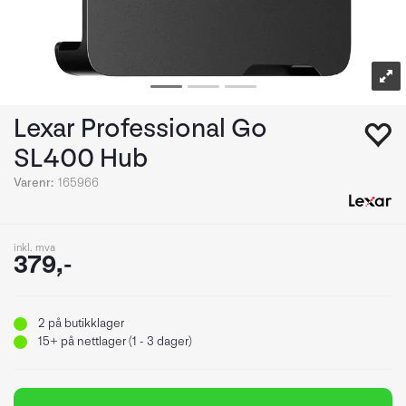
Lexar Professional Go
SL400 Hub
Varenr:
165966
inkl. mva
379,-
2
på butikklager
15+
på nettlager (1 - 3 dager)