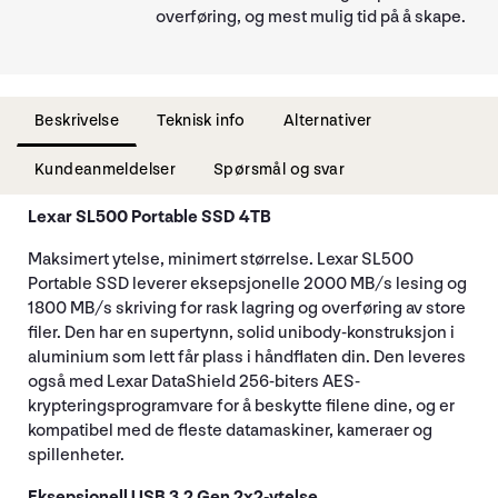
overføring, og mest mulig tid på å skape.
Beskrivelse
Teknisk info
Alternativer
Kundeanmeldelser
Spørsmål og svar
Lexar SL500 Portable SSD 4TB
Maksimert ytelse, minimert størrelse. Lexar SL500
Portable SSD leverer eksepsjonelle 2000 MB/s lesing og
1800 MB/s skriving for rask lagring og overføring av store
filer. Den har en supertynn, solid unibody-konstruksjon i
aluminium som lett får plass i håndflaten din. Den leveres
også med Lexar DataShield 256-biters AES-
krypteringsprogramvare for å beskytte filene dine, og er
kompatibel med de fleste datamaskiner, kameraer og
spillenheter.
Eksepsjonell USB 3.2 Gen 2x2-ytelse.