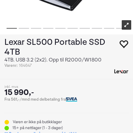
Lexar SL500 Portable SSD
4TB
4TB. USB 3.2 (2x2). Opp til R2000/W1800
Varenr:
164647
inkl. mva
15 990,-
Fra 561,-/mnd med delbetaling fra
Varen er ikke på butikklager
15+
på nettlager (1 - 3 dager)