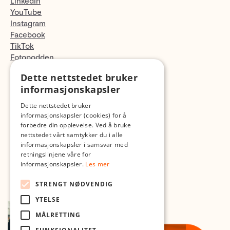
LinkedIn
YouTube
Instagram
Facebook
TikTok
Fotopodden
Dette nettstedet bruker
Med forbehold om skrive- og lagerfeil
informasjonskapsler
Dette nettstedet bruker
informasjonskapsler (cookies) for å
forbedre din opplevelse. Ved å bruke
nettstedet vårt samtykker du i alle
informasjonskapsler i samsvar med
retningslinjene våre for
informasjonskapsler.
Les mer
STRENGT NØDVENDIG
YTELSE
MÅLRETTING