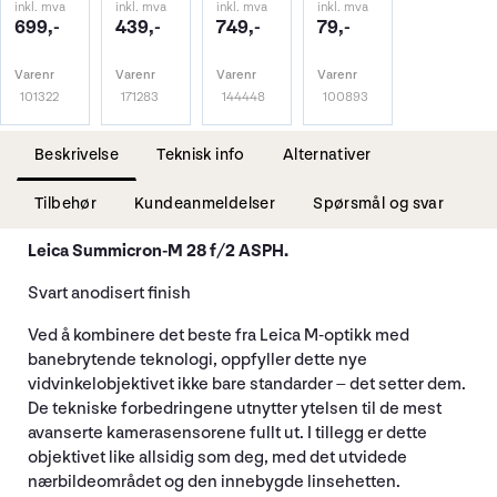
inkl. mva
inkl. mva
inkl. mva
inkl. mva
699,-
439,-
749,-
79,-
Varenr
Varenr
Varenr
Varenr
101322
171283
144448
100893
Beskrivelse
Teknisk info
Alternativer
Tilbehør
Kundeanmeldelser
Spørsmål og svar
Leica Summicron-M 28 f/2 ASPH.
Svart anodisert finish
Ved å kombinere det beste fra Leica M-optikk med
banebrytende teknologi, oppfyller dette nye
vidvinkelobjektivet ikke bare standarder – det setter dem.
De tekniske forbedringene utnytter ytelsen til de mest
avanserte kamerasensorene fullt ut. I tillegg er dette
objektivet like allsidig som deg, med det utvidede
nærbildeområdet og den innebygde linsehetten.