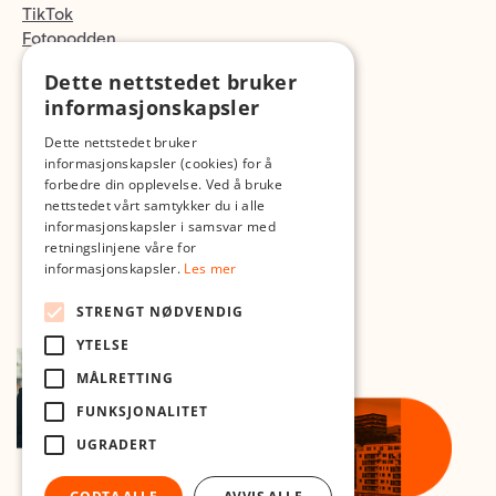
TikTok
Fotopodden
Dette nettstedet bruker
Med forbehold om skrive- og lagerfeil
informasjonskapsler
Dette nettstedet bruker
informasjonskapsler (cookies) for å
forbedre din opplevelse. Ved å bruke
nettstedet vårt samtykker du i alle
informasjonskapsler i samsvar med
retningslinjene våre for
informasjonskapsler.
Les mer
STRENGT NØDVENDIG
YTELSE
MÅLRETTING
FUNKSJONALITET
UGRADERT