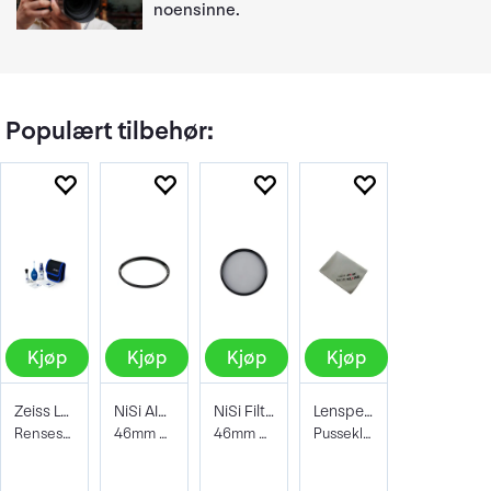
noensinne.
Populært tilbehør:
Kjøp
Kjøp
Kjøp
Kjøp
Zeiss Lens Cleaning Kit
NiSi AIR Protector Filter 46mm
NiSi Filter Circ Polarizer True Color 46
Lenspen Photo Microklear Cloth
Rensesett for objektiv og kamera
46mm Beskyttelsesfilter
46mm Pro Nano Pola Filter
Pusseklut i microfiber