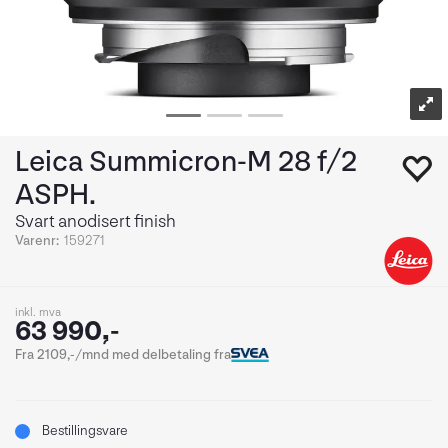
Leica Summicron-M 28 f/2
ASPH.
Svart anodisert finish
Varenr:
159271
inkl. mva
63 990,-
Fra 2109,-/mnd med delbetaling fra
Bestillingsvare