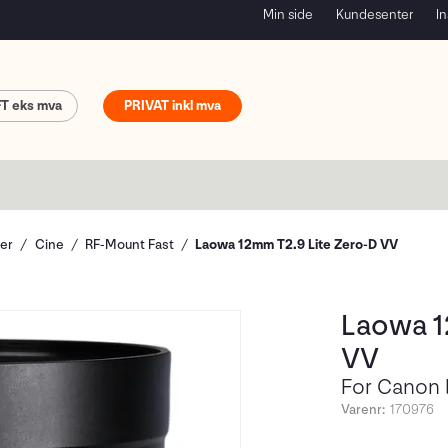
Min side
Kundesenter
In
FT
PRIVAT
ver
Cine
RF-Mount Fast
Laowa 12mm T2.9 Lite Zero-D VV
Laowa 1
VV
For Canon
Varenr:
170976