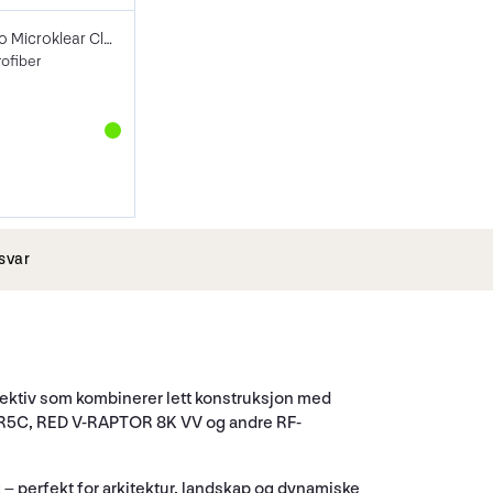
Lenspen Photo Microklear Cloth
rofiber
svar
jektiv som kombinerer lett konstruksjon med
OS R5C, RED V-RAPTOR 8K VV og andre RF-
 – perfekt for arkitektur, landskap og dynamiske