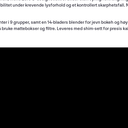
ibilitet under krevende lysforhold og et kontrollert skarphetsfal
nter i 9 grupper, samt en 14-bladers blender for jevn bokeh og hø
 bruke mattebokser og filtre. Leveres med shim-sett for presis kal