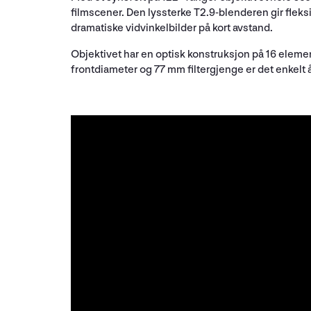
filmscener. Den lyssterke T2.9-blenderen gir fleks
dramatiske vidvinkelbilder på kort avstand.
Objektivet har en optisk konstruksjon på 16 eleme
frontdiameter og 77 mm filtergjenge er det enkelt å