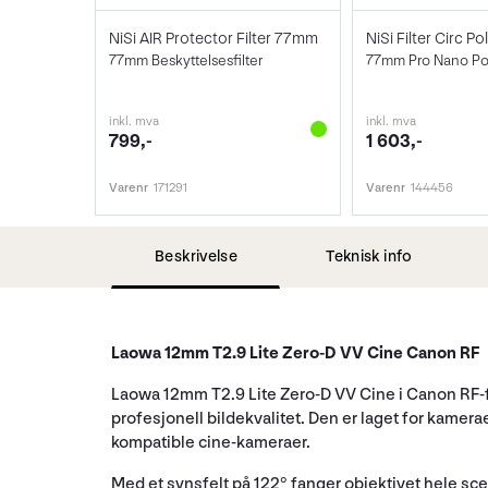
NiSi AIR Protector Filter 77mm
77mm Beskyttelsesfilter
77mm Pro Nano Pola
inkl. mva
inkl. mva
799,-
1 603,-
Varenr
171291
Varenr
144456
Beskrivelse
Teknisk info
Laowa 12mm T2.9 Lite Zero-D VV Cine Canon RF
Laowa 12mm T2.9 Lite Zero-D VV Cine i Canon RF-fa
profesjonell bildekvalitet. Den er laget for kam
kompatible cine-kameraer.
Med et synsfelt på 122° fanger objektivet hele sce