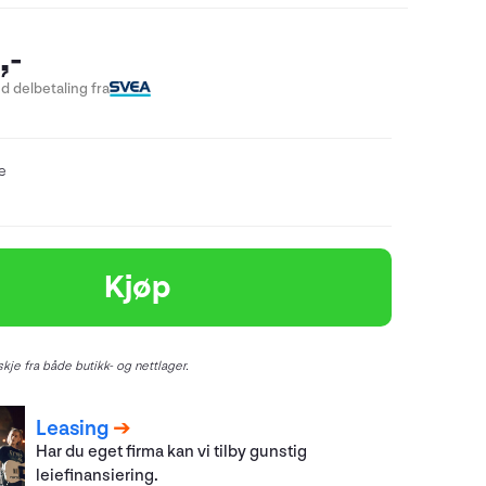
,-
d delbetaling fra
re
Kjøp
kje fra både butikk- og nettlager.
Leasing
Har du eget firma kan vi tilby gunstig
leiefinansiering.