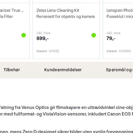
NiSi Filter Circ Polarizer True Color 77
Zeiss Lens Cleaning Kit
 Filter
Rensesett for objektiv og kamera
Pusseklut i mic
inkl. mva
inkl. mva
699,-
79,-
Varenr
101322
Varenr
100893
Tilbehør
Kundeanmeldelser
Spørsmål og 
tning fra Venus Optics gir filmskapere en ultravidvinkel cine-ob
eraer med fullformat- og VistaVision-sensorer, inkludert Canon E
nen, mens Zero-D-designet sikrer bilder uten synlig forvrengning