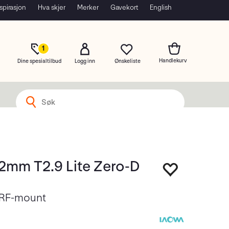
spirasjon
Hva skjer
Merker
Gavekort
English
1
Dine spesialtilbud
Logg inn
2mm T2.9 Lite Zero-D
 RF-mount