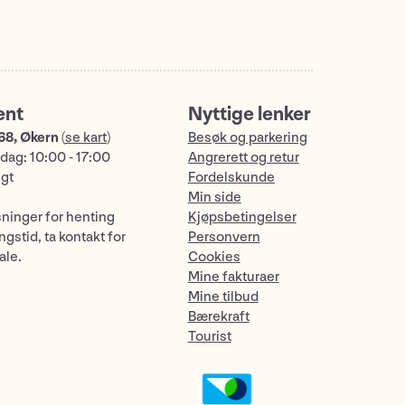
ent
Nyttige lenker
68, Økern
(
se kart
)
Besøk og parkering
dag: 10:00 - 17:00
Angrerett og retur
ngt
Fordelskunde
Min side
sninger for henting
Kjøpsbetingelser
gstid, ta kontakt for
Personvern
ale.
Cookies
Mine fakturaer
Mine tilbud
Bærekraft
Tourist