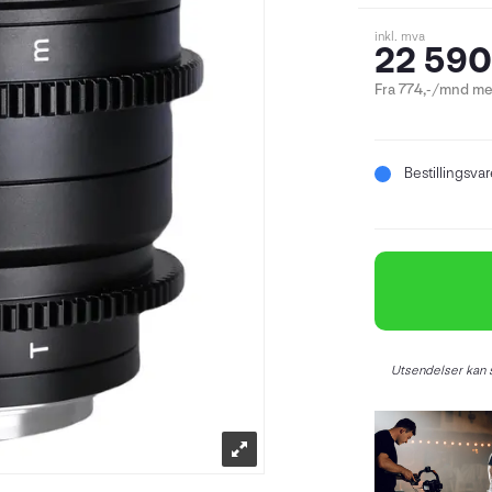
inkl. mva
22 590
Fra 774,-/mnd me
Bestillingsva
Utsendelser kan s