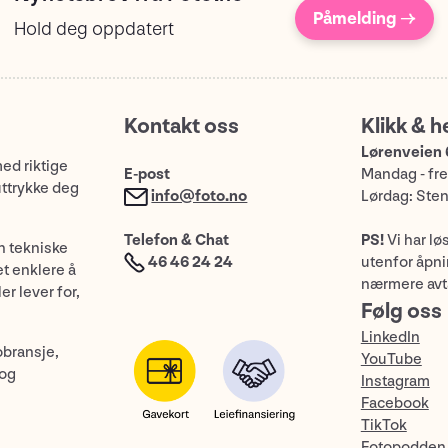
Påmelding →
Hold deg oppdatert
Kontakt oss
Klikk & h
Lørenveien 
med riktige
E-post
Mandag - fre
uttrykke deg
info@foto.no
Lørdag: Ste
Telefon & Chat
PS!
Vi har lø
n tekniske
46 46 24 24
utenfor åpnin
et enklere å
nærmere avt
er lever for,
Følg oss
LinkedIn
obransje,
YouTube
 og
Instagram
Facebook
TikTok
Fotopodden