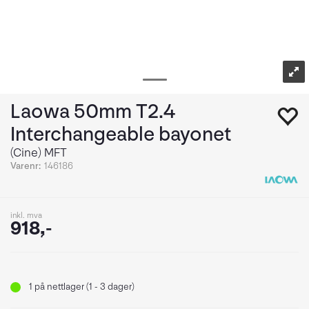
Laowa 50mm T2.4
Interchangeable bayonet
(Cine) MFT
Varenr:
146186
inkl. mva
918,-
1
på nettlager (1 - 3 dager)