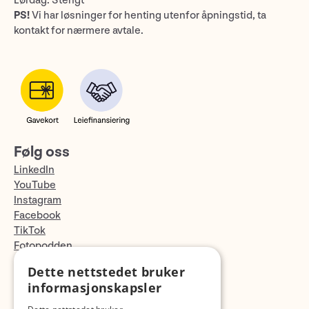
Lørdag: Stengt
PS!
Vi har løsninger for henting utenfor åpningstid, ta
kontakt for nærmere avtale.
Følg oss
LinkedIn
YouTube
Instagram
Facebook
TikTok
Fotopodden
Dette nettstedet bruker
Med forbehold om skrive- og lagerfeil
informasjonskapsler