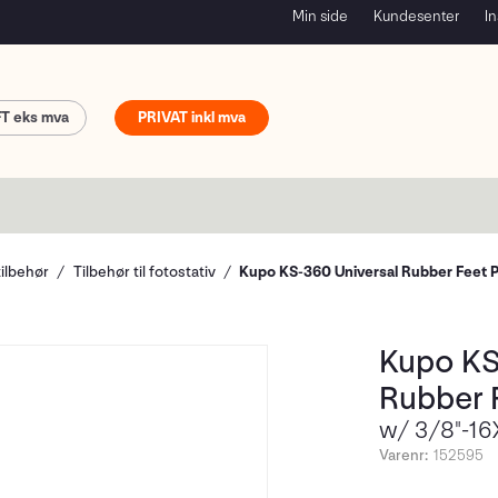
Min side
Kundesenter
In
FT
PRIVAT
tilbehør
Tilbehør til fotostativ
Kupo KS-360 Universal Rubber Feet 
Kupo KS
Rubber 
w/ 3/8"-16
Varenr:
152595