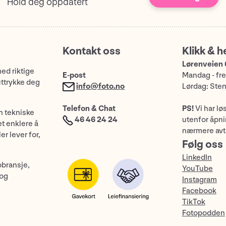
Hold deg oppdatert
Kontakt oss
Klikk & h
Lørenveien 
med riktige
E-post
Mandag - fre
uttrykke deg
info@foto.no
Lørdag: Ste
Telefon & Chat
PS!
Vi har lø
n tekniske
46 46 24 24
utenfor åpnin
et enklere å
nærmere avt
er lever for,
Følg oss
LinkedIn
obransje,
YouTube
 og
Instagram
Facebook
TikTok
Fotopodden