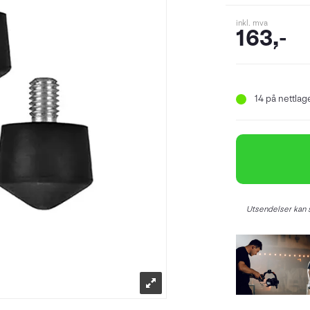
inkl. mva
163,-
14
på nettlage
Utsendelser kan s