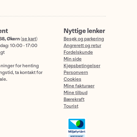
ent
Nyttige lenker
68, Økern
(
se kart
)
Besøk og parkering
dag: 10:00 - 17:00
Angrerett og retur
ngt
Fordelskunde
Min side
sninger for henting
Kjøpsbetingelser
gstid, ta kontakt for
Personvern
ale.
Cookies
Mine fakturaer
Mine tilbud
Bærekraft
Tourist