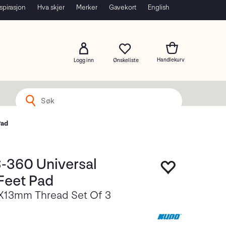
spirasjon
Hva skjer
Merker
Gavekort
English
Logg inn
Pad
-360 Universal
Feet Pad
X13mm Thread Set Of 3