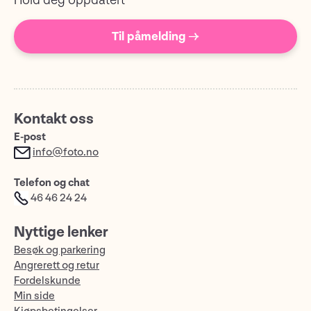
Hold deg oppdatert
Til påmelding →
Kontakt oss
E-post
info@foto.no
Telefon og chat
46 46 24 24
Nyttige lenker
Besøk og parkering
Angrerett og retur
Fordelskunde
Min side