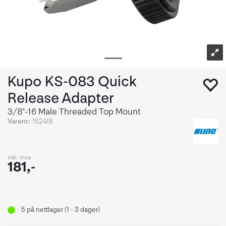
Kupo KS-083 Quick
Release Adapter
3/8"-16 Male Threaded Top Mount
Varenr:
152418
inkl. mva
181,-
5
på nettlager (1 - 3 dager)