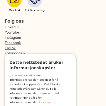
Følg oss
LinkedIn
YouTube
Instagram
Facebook
TikTok
Fotopodden
Dette nettstedet bruker
Med forbehold om skrive- og lagerfeil
informasjonskapsler
Dette nettstedet bruker
informasjonskapsler (cookies) for å
forbedre din opplevelse. Ved å bruke
nettstedet vårt samtykker du i alle
informasjonskapsler i samsvar med
retningslinjene våre for
informasjonskapsler.
Les mer