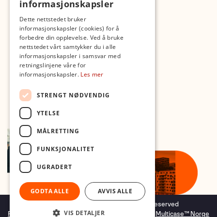
informasjonskapsler
Med forbehold om skrive- og lagerfeil
Dette nettstedet bruker
informasjonskapsler (cookies) for å
forbedre din opplevelse. Ved å bruke
nettstedet vårt samtykker du i alle
informasjonskapsler i samsvar med
retningslinjene våre for
informasjonskapsler.
Les mer
STRENGT NØDVENDIG
YTELSE
MÅLRETTING
FUNKSJONALITET
UGRADERT
GODTA ALLE
AVVIS ALLE
Copyright © 2026 Foto.no - All rights reserved
VIS DETALJER
Forretningssystem
og
nettbutikkløsning
levert av
Multicase™ Norge