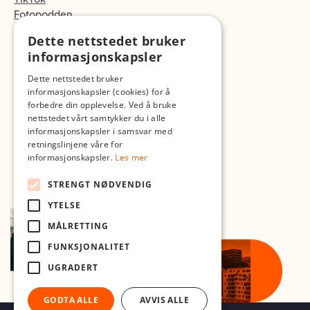
Fotopodden
Dette nettstedet bruker
Med forbehold om skrive- og lagerfeil
informasjonskapsler
Dette nettstedet bruker
informasjonskapsler (cookies) for å
forbedre din opplevelse. Ved å bruke
nettstedet vårt samtykker du i alle
informasjonskapsler i samsvar med
retningslinjene våre for
informasjonskapsler.
Les mer
STRENGT NØDVENDIG
YTELSE
MÅLRETTING
FUNKSJONALITET
UGRADERT
GODTA ALLE
AVVIS ALLE