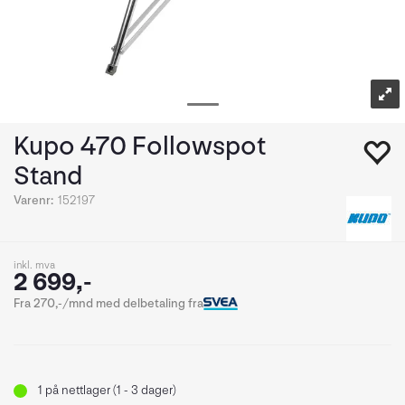
Kupo 470 Followspot
Stand
Varenr:
152197
inkl. mva
2 699,-
Fra 270,-/mnd med delbetaling fra
1
på nettlager (1 - 3 dager)