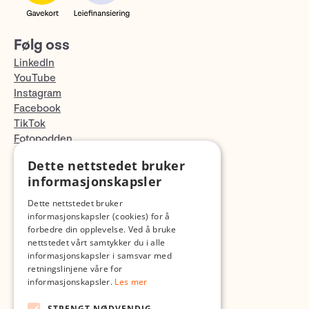
Følg oss
LinkedIn
YouTube
Instagram
Facebook
TikTok
Fotopodden
Dette nettstedet bruker
Med forbehold om skrive- og lagerfeil
informasjonskapsler
Dette nettstedet bruker
informasjonskapsler (cookies) for å
forbedre din opplevelse. Ved å bruke
nettstedet vårt samtykker du i alle
informasjonskapsler i samsvar med
retningslinjene våre for
informasjonskapsler.
Les mer
STRENGT NØDVENDIG