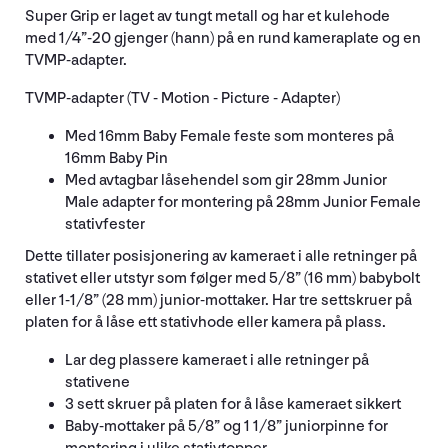
Super Grip er laget av tungt metall og har et kulehode
med 1/4”-20 gjenger (hann) på en rund kameraplate og en
TVMP-adapter.
TVMP-adapter (TV - Motion - Picture - Adapter)
Med 16mm Baby Female feste som monteres på
16mm Baby Pin
Med avtagbar låsehendel som gir 28mm Junior
Male adapter for montering på 28mm Junior Female
stativfester
Dette tillater posisjonering av kameraet i alle retninger på
stativet eller utstyr som følger med 5/8” (16 mm) babybolt
eller 1-1/8” (28 mm) junior-mottaker. Har tre settskruer på
platen for å låse ett stativhode eller kamera på plass.
Lar deg plassere kameraet i alle retninger på
stativene
3 sett skruer på platen for å låse kameraet sikkert
Baby-mottaker på 5/8” og 1 1/8” juniorpinne for