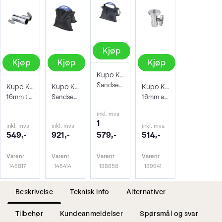
Kjøp
Kjøp
Kjøp
Kjøp
Kupo KSF-25 Shot Bag, 11,5 kg
Sandsekk med vekt. 2mm stålkuler
Kupo KS-201 Junior Baby Adapter
Kupo KSF-15 Shot Bag 6,9kg
Kupo KS-097 Baby Ball Head Adapter
16mm til 28mm HUN - HUN overgang
Sandsekk med vekt. 2mm stålkuler
16mm adapter for stativhode på lysstativ
inkl. mva
1
inkl. mva
inkl. mva
inkl. mva
549,-
921,-
579,-
514,-
Varenr
Varenr
Varenr
Varenr
145817
145414
138658
139541
Beskrivelse
Teknisk info
Alternativer
Tilbehør
Kundeanmeldelser
Spørsmål og svar