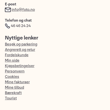
E-post
info@foto.no
Telefon og chat
46 46 24 24
Nyttige lenker
Besøk og parkering
Angrerett og retur
Fordelskunde
Min side
Kjøpsbetingelser
Personvern
Cookies
Mine fakturaer
Mine tilbud
Bærekraft
Tourist