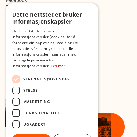
Facebook
TikTok
Dette nettstedet bruker
Fotopodden
informasjonskapsler
Med forbehold om skrive- og lagerfeil
Dette nettstedet bruker
informasjonskapsler (cookies) for å
forbedre din opplevelse. Ved å bruke
nettstedet vårt samtykker du i alle
informasjonskapsler i samsvar med
retningslinjene våre for
informasjonskapsler.
Les mer
STRENGT NØDVENDIG
YTELSE
MÅLRETTING
FUNKSJONALITET
UGRADERT