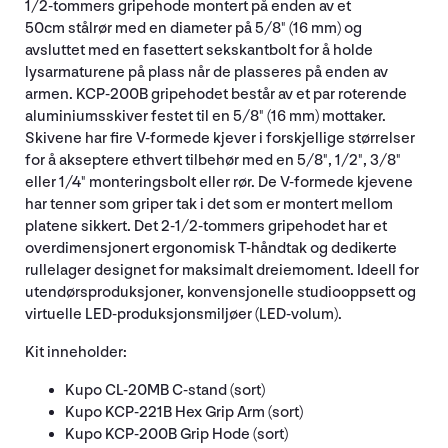
1/2-tommers gripehode montert på enden av et
50cm stålrør med en diameter på 5/8" (16 mm) og
avsluttet med en fasettert sekskantbolt for å holde
lysarmaturene på plass når de plasseres på enden av
armen. KCP-200B gripehodet består av et par roterende
aluminiumsskiver festet til en 5/8" (16 mm) mottaker.
Skivene har fire V-formede kjever i forskjellige størrelser
for å akseptere ethvert tilbehør med en 5/8", 1/2", 3/8"
eller 1/4" monteringsbolt eller rør. De V-formede kjevene
har tenner som griper tak i det som er montert mellom
platene sikkert. Det 2-1/2-tommers gripehodet har et
overdimensjonert ergonomisk T-håndtak og dedikerte
rullelager designet for maksimalt dreiemoment. Ideell for
utendørsproduksjoner, konvensjonelle studiooppsett og
virtuelle LED-produksjonsmiljøer (LED-volum).
Kit inneholder:
Kupo CL-20MB C-stand (sort)
Kupo KCP-221B Hex Grip Arm (sort)
Kupo KCP-200B Grip Hode (sort)