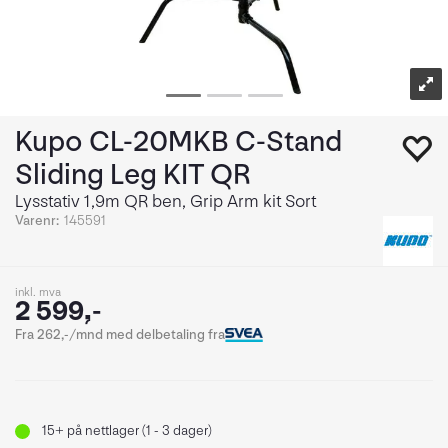
Kupo CL-20MKB C-Stand
Sliding Leg KIT QR
Lysstativ 1,9m QR ben, Grip Arm kit Sort
Varenr:
145591
inkl. mva
2 599,-
Fra 262,-/mnd med delbetaling fra
15+
på nettlager (1 - 3 dager)