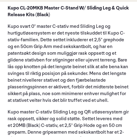
Kupo CL-20MKB Master C-Stand W/ Sliding Leg & Quick
Release Kits (Black)
Kupo svart 0" master C-stativ med Sliding Leg og
hurtigutløsersystem er det nyeste tilskuddet til Kupo C-
stativ-familien. Dette settet inkluderer et 2,5" grephode
og en 50cm Grip Arm med sekskantbolt, og har en
patentsøkt design som muliggjør rask oppsett og et
glidene stativben for stigninger eller ujevnt terreng. Bare
lås opp knotten på det lengste beinet slik at alle bena kan
svinges til riktig posisjon på sekunder. Mens det lengste
beinet nivellerer stativet og den fjærbelastede
plasseringspinnen er aktivert, forblir det midterste beinet
sikkert på plass, noe som minimerer enhver mulighet for
at stativet velter hvis det blir truffet ved et uhell.
Kupo master C-stativ Sliding Leg og QR utløsersystem gir
rask oppsett, sikker og solid støtte. Settet leveres med
et 20MB (Black) C-stativ, et 2,5" Grip Hode og en 50 cm
greparm. Denne gripearmen med sekskantbolt har et 2-