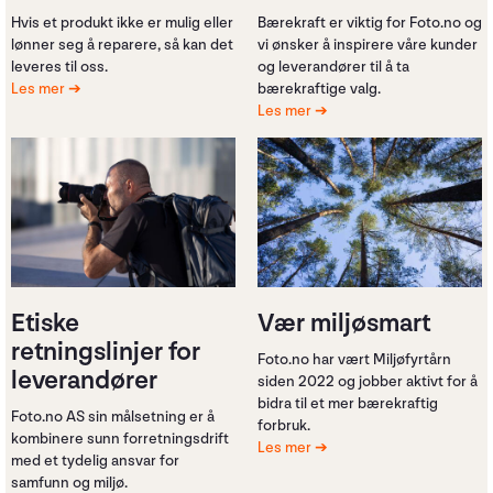
Hvis et produkt ikke er mulig eller
Bærekraft er viktig for Foto.no og
lønner seg å reparere, så kan det
vi ønsker å inspirere våre kunder
leveres til oss.
og leverandører til å ta
Les mer
bærekraftige valg.
Les mer
Etiske
Vær miljøsmart
retningslinjer for
Foto.no har vært Miljøfyrtårn
leverandører
siden 2022 og jobber aktivt for å
bidra til et mer bærekraftig
Foto.no AS sin målsetning er å
forbruk.
kombinere sunn forretningsdrift
Les mer
med et tydelig ansvar for
samfunn og miljø.