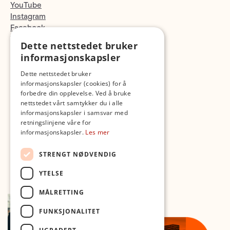
YouTube
Instagram
Facebook
TikTok
Dette nettstedet bruker
Fotopodden
informasjonskapsler
Dette nettstedet bruker
Med forbehold om skrive- og lagerfeil
informasjonskapsler (cookies) for å
forbedre din opplevelse. Ved å bruke
nettstedet vårt samtykker du i alle
informasjonskapsler i samsvar med
retningslinjene våre for
informasjonskapsler.
Les mer
STRENGT NØDVENDIG
YTELSE
MÅLRETTING
FUNKSJONALITET