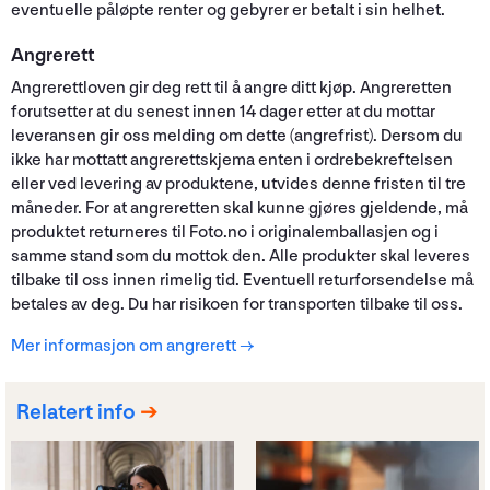
eventuelle påløpte renter og gebyrer er betalt i sin helhet.
Angrerett
Angrerettloven gir deg rett til å angre ditt kjøp. Angreretten
forutsetter at du senest innen 14 dager etter at du mottar
leveransen gir oss melding om dette (angrefrist). Dersom du
ikke har mottatt angrerettskjema enten i ordrebekreftelsen
eller ved levering av produktene, utvides denne fristen til tre
måneder. For at angreretten skal kunne gjøres gjeldende, må
produktet returneres til Foto.no i originalemballasjen og i
samme stand som du mottok den. Alle produkter skal leveres
tilbake til oss innen rimelig tid. Eventuell returforsendelse må
betales av deg. Du har risikoen for transporten tilbake til oss.
Mer informasjon om angrerett →
Relatert info