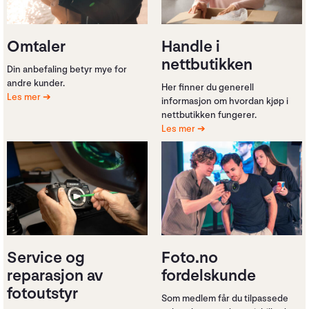
Omtaler
Handle i
nettbutikken
Din anbefaling betyr mye for
andre kunder.
Her finner du generell
Les mer
informasjon om hvordan kjøp i
nettbutikken fungerer.
Les mer
Foto.no
Service og
fordelskunde
reparasjon av
fotoutstyr
Som medlem får du tilpassede