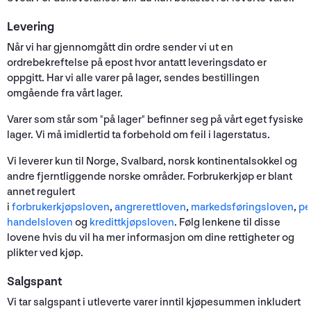
Levering
Når vi har gjennomgått din ordre sender vi ut en
ordrebekreftelse på epost hvor antatt leveringsdato er
oppgitt. Har vi alle varer på lager, sendes bestillingen
omgående fra vårt lager.
Varer som står som "på lager" befinner seg på vårt eget fysiske
lager. Vi må imidlertid ta forbehold om feil i lagerstatus.
Vi leverer kun til Norge, Svalbard, norsk kontinentalsokkel og
andre fjerntliggende norske områder. Forbrukerkjøp er blant
annet regulert
i
forbrukerkjøpsloven
,
angrerettloven
,
markedsføringsloven
,
pe
handelsloven
og
kredittkjøpsloven
. Følg lenkene til disse
lovene hvis du vil ha mer informasjon om dine rettigheter og
plikter ved kjøp.
Salgspant
Vi tar salgspant i utleverte varer inntil kjøpesummen inkludert