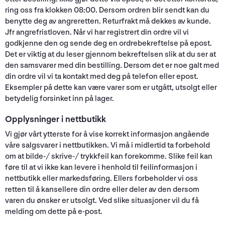
ring oss fra klokken 08:00. Dersom ordren blir sendt kan du
benytte deg av angreretten. Returfrakt må dekkes av kunde.
Jfr angrefristloven. Når vi har registrert din ordre vil vi
godkjenne den og sende deg en ordrebekreftelse på epost.
Det er viktig at du leser gjennom bekreftelsen slik at du ser at
den samsvarer med din bestilling. Dersom det er noe galt med
din ordre vil vi ta kontakt med deg på telefon eller epost.
Eksempler på dette kan være varer som er utgått, utsolgt eller
betydelig forsinket inn på lager.
Opplysninger i nettbutikk
Vi gjør vårt ytterste for å vise korrekt informasjon angående
våre salgsvarer i nettbutikken. Vi må i midlertid ta forbehold
om at bilde-/ skrive-/ trykkfeil kan forekomme. Slike feil kan
føre til at vi ikke kan levere i henhold til feilinformasjon i
nettbutikk eller markedsføring. Ellers forbeholder vi oss
retten til å kansellere din ordre eller deler av den dersom
varen du ønsker er utsolgt. Ved slike situasjoner vil du få
melding om dette på e-post.