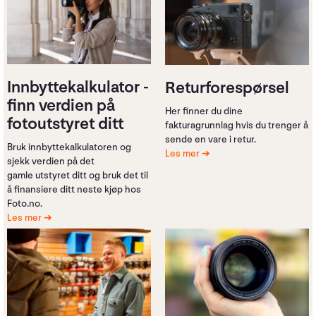
Innbyttekalkulator -
Returforespørsel
finn verdien på
Her finner du dine
fotoutstyret ditt
fakturagrunnlag hvis du trenger å
sende en vare i retur.
Bruk innbyttekalkulatoren og
Les mer
sjekk verdien på det
gamle utstyret ditt og bruk det til
å finansiere ditt neste kjøp hos
Foto.no.
Les mer