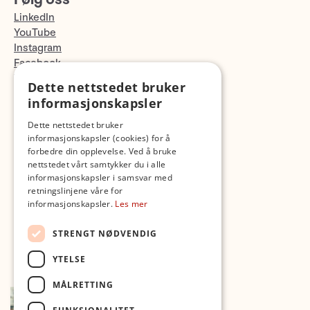
LinkedIn
YouTube
Instagram
Facebook
TikTok
Dette nettstedet bruker
Fotopodden
informasjonskapsler
Dette nettstedet bruker
Med forbehold om skrive- og lagerfeil
informasjonskapsler (cookies) for å
forbedre din opplevelse. Ved å bruke
nettstedet vårt samtykker du i alle
informasjonskapsler i samsvar med
retningslinjene våre for
informasjonskapsler.
Les mer
STRENGT NØDVENDIG
YTELSE
MÅLRETTING