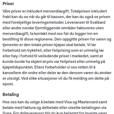
Priser
Våre priser er inkludert merverdiavgift. Totalprisen inkludert
frakt kan du se når du går til kassen, der kan du også se prisen
med forskjellige leveringsmetoder. Leveranser til Svalbard
eller andre norske fjerntliggende områder faktureres uten
merverdiavgift, ta kontakt med oss før du legger inn en
bestilling til disse regionene. Den oppgitte prisen for varen og
tjenester er den totale prisen kjøper skal betale. Vi tar
forbehold om trykkfeil, eller feilprising som er urimelig lav
eller høy i forhold til veiledende priser i markedet, samt at
kunde burde ha skjønt at pris var feilpriset eller urimelig på
kjøpstidspunktet. Ellers forbeholder vi oss retten til å
kansellere din ordre eller deler av den dersom varen du ønsker
er utsolgt. Ved slike situasjoner vil du få melding om dette på
epost.
Betaling
Hos oss kan du velge å betale med Visa og Mastercard samt
betale med faktura og delbetale eller utsette betalingen via
Svea. For delleveranser blir du kun belastet for leverte varer.