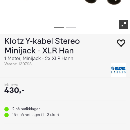
Klotz Y-kabel Stereo
Minijack - XLR Han
1 Meter, Minijack - 2x XLR Hann
Varenr:
130798
inkl. mva
430,-
2
på butikklager
15+
på nettlager (1 - 3 uker)