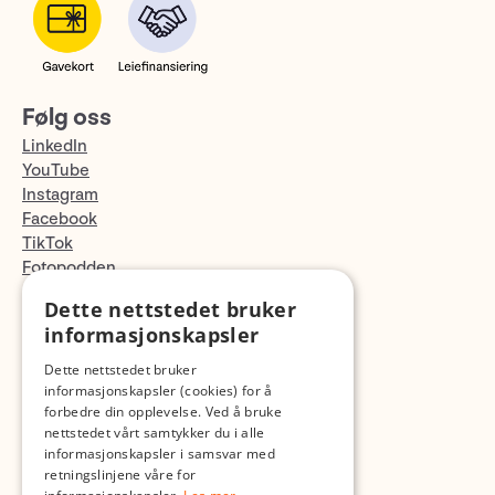
Følg oss
LinkedIn
YouTube
Instagram
Facebook
TikTok
Fotopodden
Dette nettstedet bruker
Med forbehold om skrive- og lagerfeil
informasjonskapsler
Dette nettstedet bruker
informasjonskapsler (cookies) for å
forbedre din opplevelse. Ved å bruke
nettstedet vårt samtykker du i alle
informasjonskapsler i samsvar med
retningslinjene våre for