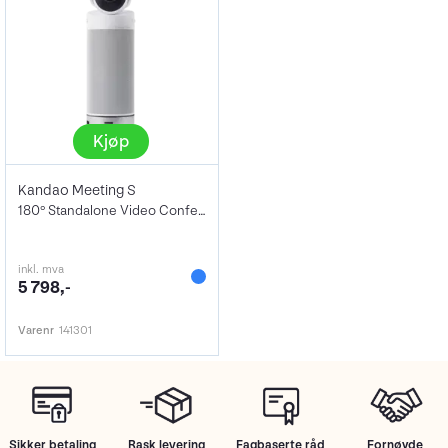
Kjøp
Kandao Meeting S
180° Standalone Video Conference Camera
inkl. mva
5 798,-
Varenr
141301
Sikker betaling
Rask levering
Fagbaserte råd
Fornøyde