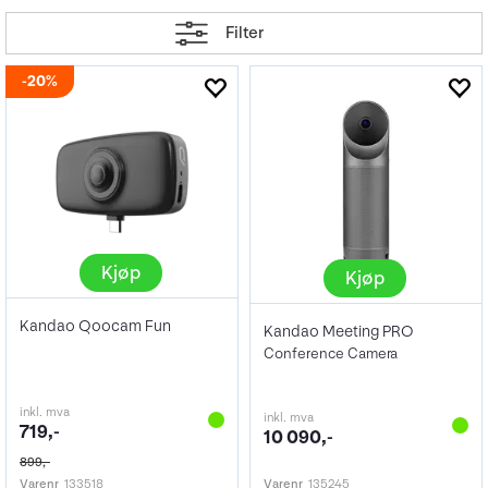
Filter
20%
Kjøp
Kjøp
Kandao Qoocam Fun
Kandao Meeting PRO
Conference Camera
inkl. mva
inkl. mva
719,-
10 090,-
899,-
Varenr
133518
Varenr
135245