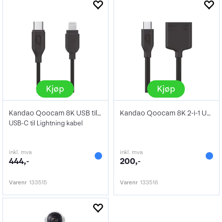
Kjøp
Kjøp
Kandao Qoocam 8K USB til Lightning kabel
Kandao Qoocam 8K 2-i-1 USB Type C kabel
USB-C til Lightning kabel
inkl. mva
inkl. mva
444,-
200,-
Varenr
133515
Varenr
133516