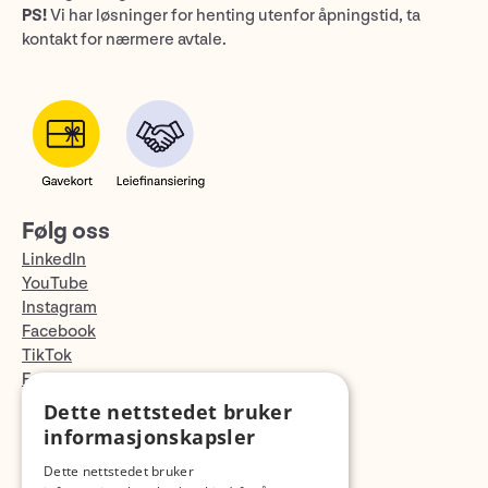
PS!
Vi har løsninger for henting utenfor åpningstid, ta
kontakt for nærmere avtale.
Følg oss
LinkedIn
YouTube
Instagram
Facebook
TikTok
Fotopodden
Dette nettstedet bruker
Med forbehold om skrive- og lagerfeil
informasjonskapsler
Dette nettstedet bruker