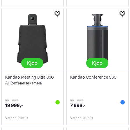
Kjøp
Kjøp
Kandao Meeting Ultra 360
Kandao Conference 360
AI Konferansekamera
inkl. mva
inkl. mva
19 999,-
7 998,-
Varenr
171800
Varenr
130591