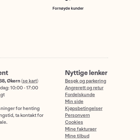
Fornøyde kunder
ent
Nyttige lenker
68, Økern
(
se kart
)
Besøk og parkering
dag: 10:00 - 17:00
Angrerett og retur
ngt
Fordelskunde
Min side
sninger for henting
Kjøpsbetingelser
gstid, ta kontakt for
Personvern
ale.
Cookies
Mine fakturaer
Mine tilbud