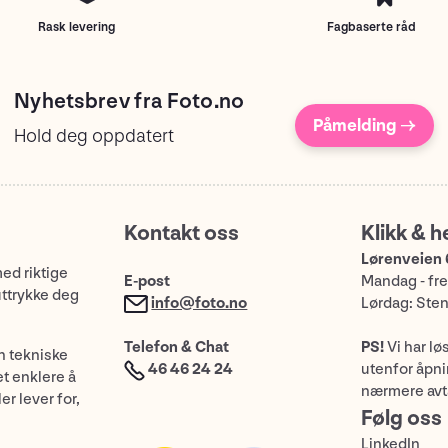
Rask levering
Fagbaserte råd
Nyhetsbrev fra Foto.no
Påmelding →
Hold deg oppdatert
Kontakt oss
Klikk & h
Lørenveien 
med riktige
E-post
Mandag - fre
uttrykke deg
info@foto.no
Lørdag: Ste
Telefon & Chat
PS!
Vi har lø
n tekniske
46 46 24 24
utenfor åpnin
et enklere å
nærmere avt
er lever for,
Følg oss
LinkedIn