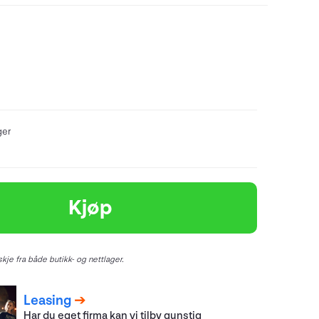
ger
Kjøp
kje fra både butikk- og nettlager.
Leasing
Har du eget firma kan vi tilby gunstig