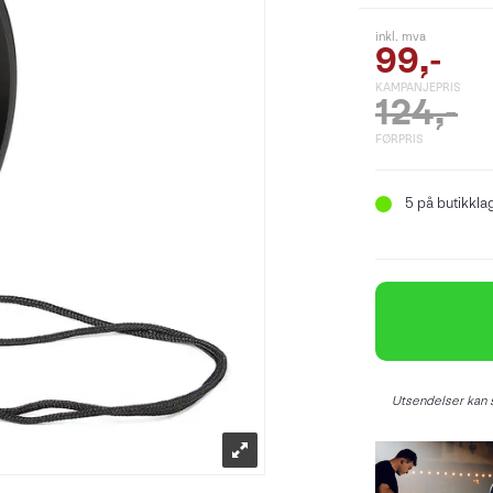
inkl. mva
99,-
KAMPANJEPRIS
124,-
FØRPRIS
5
på butikkla
Utsendelser kan s