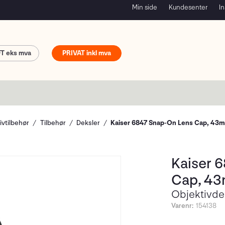
Min side
Kundesenter
In
FT
PRIVAT
ivtilbehør
Tilbehør
Deksler
Kaiser 6847 Snap-On Lens Cap, 43
Kaiser 
Cap, 4
Objektivd
Varenr:
154138