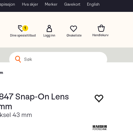
spirasjon
Hva skjer
Merker
Gavekort
English
1
Dine spesialtilbud
Logg inn
mm
6847 Snap-On Lens
3mm
eksel 43 mm