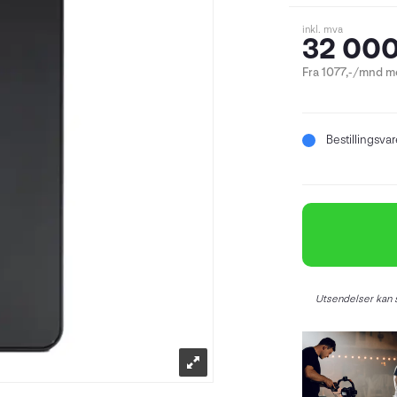
inkl. mva
32 000
Fra 1077,-/mnd me
Bestillingsva
Utsendelser kan s