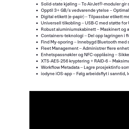
Solid-state kjøling – To AirJet®-moduler gir s
Opptil 3+ GB/s vedvarende ytelse – Optimali
Digital etikett (e-papir) – Tilpassbar etikett
Universell tilkobling – USB-C med støtte for 
Robust aluminiumskabinett – Maskinert og an
Containers-teknologi – Del opp lagringen i f
Find My-sporing – Innebygd Bluetooth med st
Fleet Management – Administrer flere enhete
Enhetspassnøkler og NFC-opplåsing – Sikker 
XTS-AES-256 kryptering + RAID-6 – Maksimal
Workflow Metadata – Lagre prosjektinfo som 
iodyne iOS-app – Følg arbeidsflyt i sanntid, l