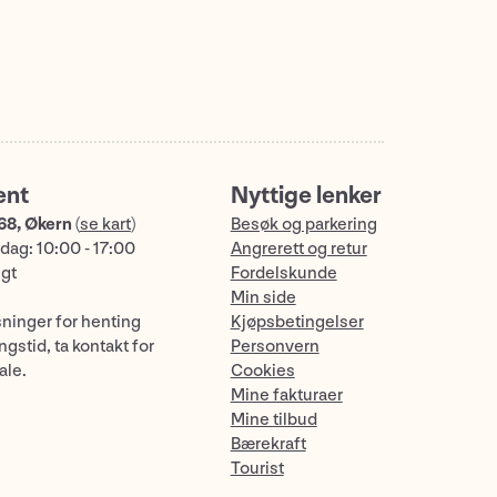
ent
Nyttige lenker
68, Økern
(
se kart
)
Besøk og parkering
dag: 10:00 - 17:00
Angrerett og retur
ngt
Fordelskunde
Min side
sninger for henting
Kjøpsbetingelser
gstid, ta kontakt for
Personvern
ale.
Cookies
Mine fakturaer
Mine tilbud
Bærekraft
Tourist