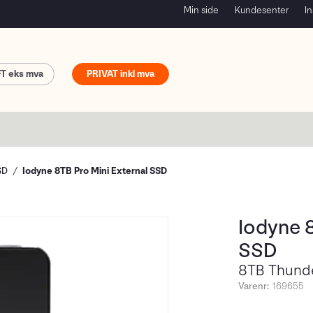
Min side
Kundesenter
In
FT
PRIVAT
SD
Iodyne 8TB Pro Mini External SSD
Iodyne 8
SSD
8TB Thunde
Varenr:
169655