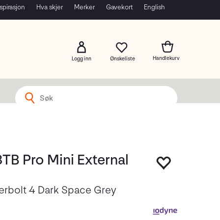
spirasjon
Hva skjer
Merker
Gavekort
English
Logg inn
TB Pro Mini External
rbolt 4 Dark Space Grey