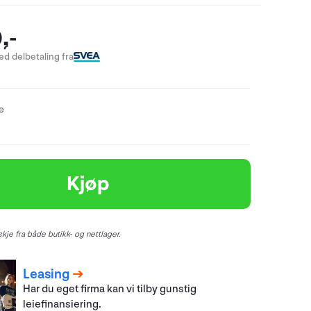
,-
d delbetaling fra
re
Kjøp
kje fra både butikk- og nettlager.
Leasing
Har du eget firma kan vi tilby gunstig
leiefinansiering.