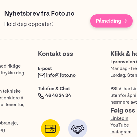
Nyhetsbrev fra Foto.no
Påmelding →
Hold deg oppdatert
Kontakt oss
Klikk & h
Lørenveien 
med riktige
E-post
Mandag - fre
uttrykke deg
info@foto.no
Lørdag: Ste
Telefon & Chat
PS!
Vi har lø
n tekniske
46 46 24 24
utenfor åpnin
et enklere å
nærmere avt
er lever for,
Følg oss
LinkedIn
obransje,
YouTube
 og
Instagram