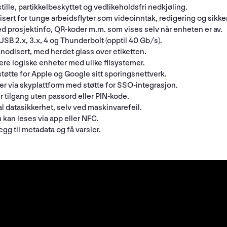
tille, partikkelbeskyttet og vedlikeholdsfri nedkjøling.
sert for tunge arbeidsflyter som videoinntak, redigering og sikke
 med prosjektinfo, QR-koder m.m. som vises selv når enheten er av.
USB 2.x, 3.x, 4 og Thunderbolt (opptil 40 Gb/s).
odisert, med herdet glass over etiketten.
lere logiske enheter med ulike filsystemer.
øtte for Apple og Google sitt sporingsnettverk.
r via skyplattform med støtte for SSO-integrasjon.
tilgang uten passord eller PIN-kode.
 datasikkerhet, selv ved maskinvarefeil.
kan leses via app eller NFC.
egg til metadata og få varsler.