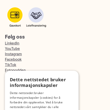
Følg oss
LinkedIn
YouTube
Instagram
Facebook
TikTok
Fotopodden
Dette nettstedet bruker
Med forbehold om skrive- og lagerfeil
informasjonskapsler
Dette nettstedet bruker
informasjonskapsler (cookies) for å
forbedre din opplevelse. Ved å bruke
nettstedet vårt samtykker du i alle