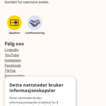
kontakt for nærmere avtale.
Følg oss
LinkedIn
YouTube
Instagram
Facebook
TikTok
Fotopodden
Dette nettstedet bruker
Med forbehold om skrive- og lagerfeil
informasjonskapsler
Dette nettstedet bruker
informasjonskapsler (cookies) for å