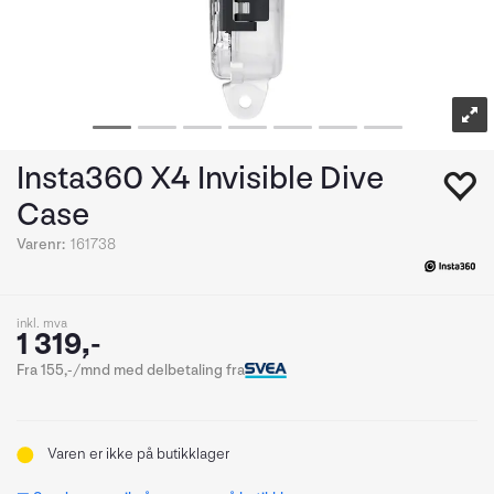
Insta360 X4 Invisible Dive
Case
Varenr:
161738
inkl. mva
1 319,-
Fra 155,-/mnd med delbetaling fra
Varen er ikke på butikklager