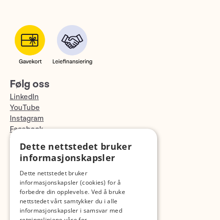
Følg oss
LinkedIn
YouTube
Instagram
Facebook
TikTok
Dette nettstedet bruker
Fotopodden
informasjonskapsler
Dette nettstedet bruker
Med forbehold om skrive- og lagerfeil
informasjonskapsler (cookies) for å
forbedre din opplevelse. Ved å bruke
nettstedet vårt samtykker du i alle
informasjonskapsler i samsvar med
retningslinjene våre for