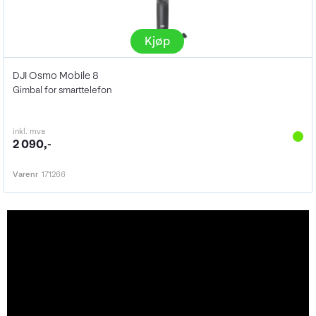
Kjøp
DJI Osmo Mobile 8
Gimbal for smarttelefon
inkl. mva
2 090,-
Varenr
171266