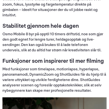
zoom, fokus, lysstyrke og fargetemperatur direkte på
gimbalen – ideelt for situasjoner der du vil jobbe raskt og
intuitivt.
Stabilitet gjennom hele dagen
Osmo Mobile 8 byr på opptil 10 timers driftstid, noe som gjør
den godt egnet for lengre turer, heldagsopptak og live-
sendinger. Den kan også brukes til å lade telefonen
underveis, slik at du alltid har strøm når kreativiteten slår til.
Funksjoner som inspirerer til mer filming
Med funksjoner som timelapse, motionlapse, hyperlapse,
panoramamodi, DynamicZoom og ShotGuides får du hjelp til å
variere uttrykket og utvikle ferdighetene dine. ShotGuides
analyserer scenen og foreslår opptaksteknikker, slik at selv
nybegynnere kan skape mer profesjonelle resultater.