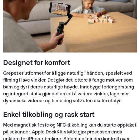
Designet for komfort
Grepet er utformet for å ligge naturlig i hånden, spesielt ved
filming i lave vinkler. Det gjør det lettere å fange motiver som
barn og dyr i deres naturlige høyde. Innebygd forlengerstang
og integrert stativ gjør det enkelt å variere vinkler, lage mer
dynamiske videoer og filme deg selv uten ekstra utstyr.
Enkel tilkobling og rask start
Med magnetisk feste og NFC-tilkobling kan du starte opptaket
på sekunder. Apple DockKit-støtte gjør prosessen enda
enklere for iPhone-brukere. Sidehjulet gir deg kontroll over