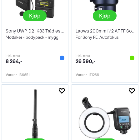
Kjøp
Kjøp
Sony UWP-D21 K33 Trådløs lyd-kit
Laowa 200mm f/2 AF FF Sony FE
Mottaker - bodypack - mygg
For Sony FE. Autofokus
inkl. mva
inkl. mva
8 264,-
26 590,-
Varenr
136651
Varenr
171268