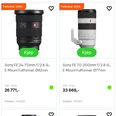
Kjøp
Kjøp
Sony FE 24-70mm f/2.8 GM II
Sony FE 70-200mm f/2.8 GM OSS II
E-Mount Fullformat. Ø82mm
E-Mount Fullformat. Ø77mm
inkl. mva
inkl. mva
26 771,-
33 668,-
Varenr
144622
Varenr
141363