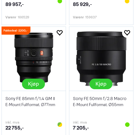
89 957,-
85 929,-
Varenr
166529
Varenr
159637
Kjøp
Kjøp
Sony FE 85mm f/1.4 GM II
Sony FE 50mm f/2.8 Macro
E-Mount Fullformat. Ø77mm
E-Mount Fullformat. Ø55mm
inkl. mva
inkl. mva
22 755,-
7 205,-