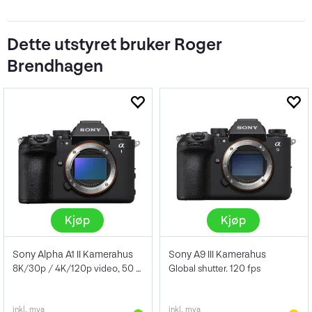
Dette utstyret bruker Roger
Brendhagen
Kjøp
Kjøp
Sony Alpha A1 II Kamerahus
Sony A9 III Kamerahus
8K/30p / 4K/120p video, 50 megapiksler
Global shutter. 120 fps
inkl. mva
inkl. mva