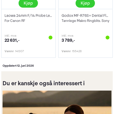
Kjøp
Kjøp
Laowa 24mm F/14 Probe Lens
Godox MF-R76S+ Dental Flash Sony
For Canon RF
Tannlege Makro Ringblits. Sony
inkl. mva
inkl. mva
22 631,-
3 789,-
Varenr
141307
Varenr
155428
Oppdatert 12. juni 2026
Du er kanskje også interessert i