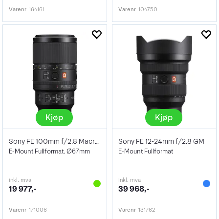
Varenr
164161
Varenr
104750
Kjøp
Kjøp
Sony FE 100mm f/2.8 Macro GM OSS
Sony FE 12-24mm f/2.8 GM
E-Mount Fullformat. Ø67mm
E-Mount Fullformat
inkl. mva
inkl. mva
19 977,-
39 968,-
Varenr
171006
Varenr
131762