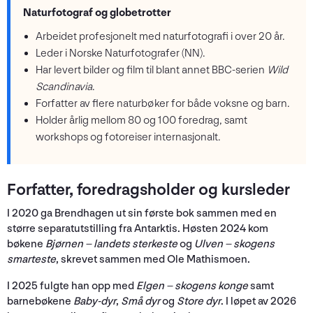
Naturfotograf og globetrotter
Arbeidet profesjonelt med naturfotografi i over 20 år.
Leder i Norske Naturfotografer (NN).
Har levert bilder og film til blant annet BBC-serien
Wild
Scandinavia
.
Forfatter av flere naturbøker for både voksne og barn.
Holder årlig mellom 80 og 100 foredrag, samt
workshops og fotoreiser internasjonalt.
Forfatter, foredragsholder og kursleder
I 2020 ga Brendhagen ut sin første bok sammen med en
større separatutstilling fra Antarktis. Høsten 2024 kom
bøkene
Bjørnen – landets sterkeste
og
Ulven – skogens
smarteste
, skrevet sammen med Ole Mathismoen.
I 2025 fulgte han opp med
Elgen – skogens konge
samt
barnebøkene
Baby-dyr
,
Små dyr
og
Store dyr
. I løpet av 2026