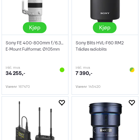
Kjøp
Kjøp
Sony FE 400-800mm f/6.3-8 OSS
Sony Blits HVL-F60 RM2
E-Mount Fullformat. Ø105mm
Trådløs radioblits
inkl. mva
inkl. mva
34 255,-
7 390,-
Varenr
167470
Varenr
145420