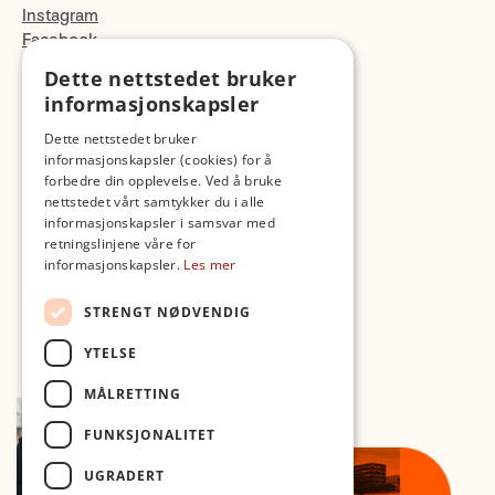
Instagram
Facebook
TikTok
Dette nettstedet bruker
Fotopodden
informasjonskapsler
Dette nettstedet bruker
Med forbehold om skrive- og lagerfeil
informasjonskapsler (cookies) for å
forbedre din opplevelse. Ved å bruke
nettstedet vårt samtykker du i alle
informasjonskapsler i samsvar med
retningslinjene våre for
informasjonskapsler.
Les mer
STRENGT NØDVENDIG
YTELSE
MÅLRETTING
FUNKSJONALITET
UGRADERT