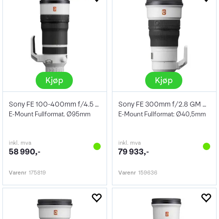
Kjøp
Kjøp
Sony FE 100-400mm f/4.5 GM OSS
Sony FE 300mm f/2.8 GM OSS
E-Mount Fullformat. Ø95mm
E-Mount Fullformat: Ø40,5mm
inkl. mva
inkl. mva
58 990,-
79 933,-
Varenr
175819
Varenr
159636