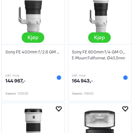
Kjøp
Kjøp
Sony FE 400mm f/2.8 GM OSS
Sony FE 600mm f/4 GM OSS
E-Mount Fullformat. Ø40,5mm
inkl. mva
inkl. mva
144 967,-
164 943,-
Varenr
113538
Varenr
118921