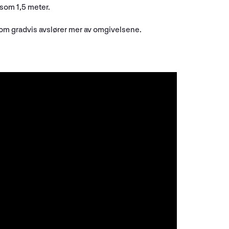
t som 1,5 meter.
som gradvis avslører mer av omgivelsene.