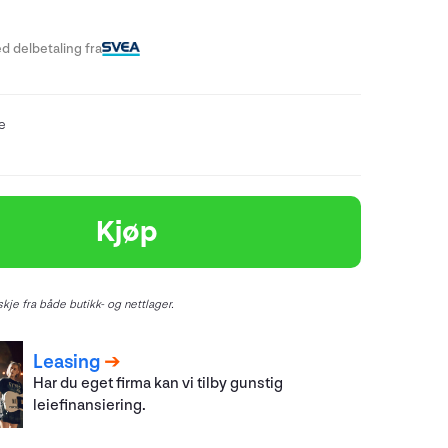
d delbetaling fra
re
Kjøp
kje fra både butikk- og nettlager.
Leasing
Har du eget firma kan vi tilby gunstig
leiefinansiering.