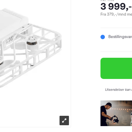
inkl. mva
3 999,-
Fra 379,-/mnd me
Bestillingsva
Utsendelser kan s