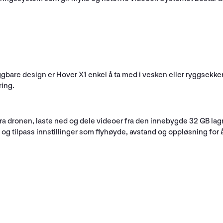
bare design er Hover X1 enkel å ta med i vesken eller ryggsekken.
ring.
fra dronen, laste ned og dele videoer fra den innebygde 32 GB lagr
 tilpass innstillinger som flyhøyde, avstand og oppløsning for 