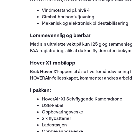
Vindmotstand på nivå 4
Gimbal-horisontutjevning
Mekanisk og elektronisk bildestabilisering
Lommevennlig og bærbar
Med sin ultralette vekt på kun 125 g og sammenlegg
FAA-registrering, slik at du kan fly den uten bekym
Hover X1-mobilapp
Bruk Hover X1-appen til å se live forhåndsvisning 
HOVERAir-fellesskapet, kommenter andres arbeid og
I pakken:
HoverAir X1 Selvflygende Kameradrone
USB-kabel
Oppbevaringsveske
2 x flybatterier
Ladestasjon
Oppbevaringsveske