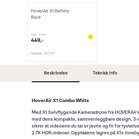
HoverAir X1 Battery
Black
inkl. mva
449,-
Varenr
167727
Beskrivelse
Teknisk info
HoverAir X1 Combo White
Med X1 Selvflygende Kameradrone fra HOVERAir kan 
med dens kompakte, sammenleggbare design, 3-sek
sikrer at videoene du tar er jevne og fri for rystel
2.7K HDR-videoer. Opptakene lagres på X1s inneby