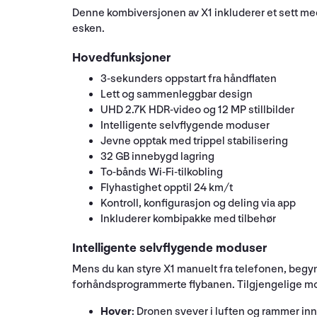
Denne kombiversjonen av X1 inkluderer et sett med t
esken.
Hovedfunksjoner
3-sekunders oppstart fra håndflaten
Lett og sammenleggbar design
UHD 2.7K HDR-video og 12 MP stillbilder
Intelligente selvflygende moduser
Jevne opptak med trippel stabilisering
32 GB innebygd lagring
To-bånds Wi-Fi-tilkobling
Flyhastighet opptil 24 km/t
Kontroll, konfigurasjon og deling via app
Inkluderer kombipakke med tilbehør
Intelligente selvflygende moduser
Mens du kan styre X1 manuelt fra telefonen, begy
forhåndsprogrammerte flybanen. Tilgjengelige mo
Hover
: Dronen svever i luften og rammer inn 