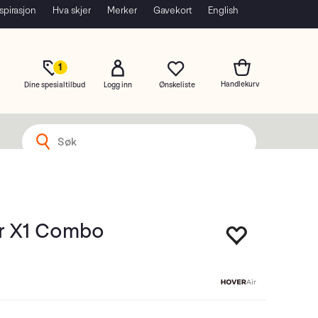
spirasjon
Hva skjer
Merker
Gavekort
English
1
Dine spesialtilbud
Logg inn
r X1 Combo