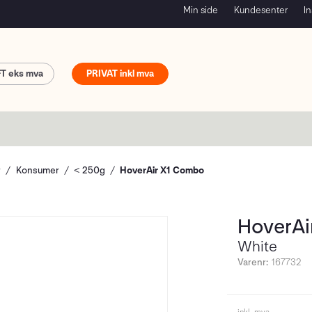
Min side
Kundesenter
In
FT
PRIVAT
r
Konsumer
< 250g
HoverAir X1 Combo
HoverAi
White
Varenr:
167732