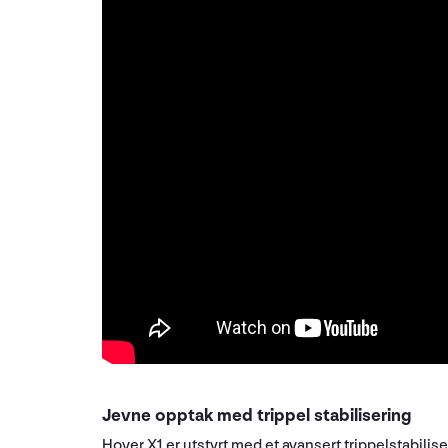
Jevne opptak med trippel stabilisering
Hover X1 er utstyrt med et avansert trippelstabili