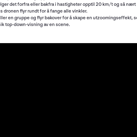
følger det forfra eller bakfra i hastigheter opptil 20 km/t og så nær
dronen flyr rundt for å fange alle vinkler.
eller en gruppe og flyr bakover for å skape en utzoomingseffekt, 
unik top-down-visning av en scene.