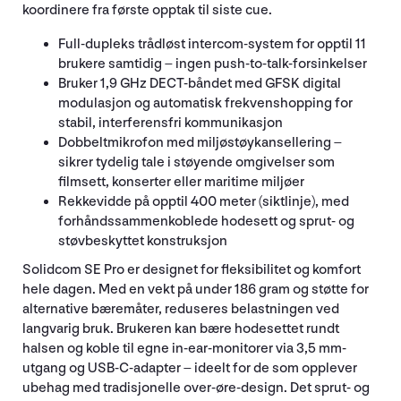
koordinere fra første opptak til siste cue.
Full-dupleks trådløst intercom-system for opptil 11
brukere samtidig – ingen push-to-talk-forsinkelser
Bruker 1,9 GHz DECT-båndet med GFSK digital
modulasjon og automatisk frekvenshopping for
stabil, interferensfri kommunikasjon
Dobbeltmikrofon med miljøstøykansellering –
sikrer tydelig tale i støyende omgivelser som
filmsett, konserter eller maritime miljøer
Rekkevidde på opptil 400 meter (siktlinje), med
forhåndssammenkoblede hodesett og sprut- og
støvbeskyttet konstruksjon
Solidcom SE Pro er designet for fleksibilitet og komfort
hele dagen. Med en vekt på under 186 gram og støtte for
alternative bæremåter, reduseres belastningen ved
langvarig bruk. Brukeren kan bære hodesettet rundt
halsen og koble til egne in-ear-monitorer via 3,5 mm-
utgang og USB-C-adapter – ideelt for de som opplever
ubehag med tradisjonelle over-øre-design. Det sprut- og