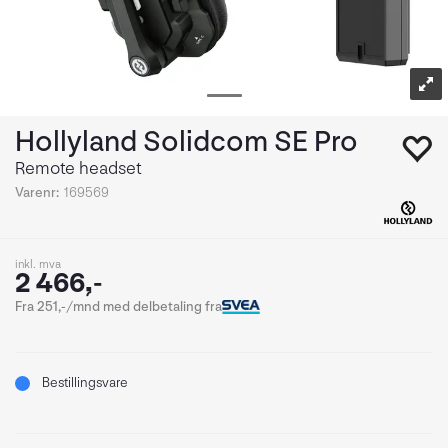
Hollyland Solidcom SE Pro
Remote headset
Varenr:
169569
inkl. mva
2 466,-
Fra 251,-/mnd med delbetaling fra
Bestillingsvare