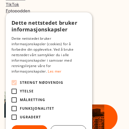
TikTok
Fotopodden
Dette nettstedet bruker
Med forbehold om skrive- og lagerfeil
informasjonskapsler
Dette nettstedet bruker
informasjonskapsler (cookies) for å
forbedre din opplevelse. Ved å bruke
nettstedet vårt samtykker du i alle
informasjonskapsler i samsvar med
retningslinjene våre for
informasjonskapsler.
Les mer
STRENGT NØDVENDIG
YTELSE
MÅLRETTING
FUNKSJONALITET
UGRADERT