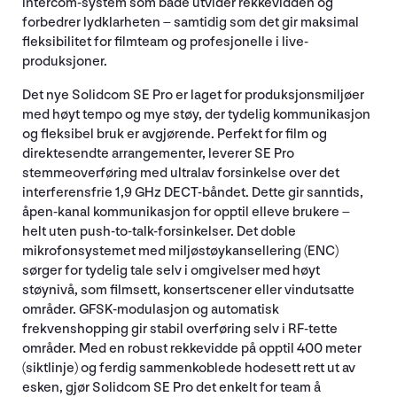
intercom-system som både utvider rekkevidden og
forbedrer lydklarheten – samtidig som det gir maksimal
fleksibilitet for filmteam og profesjonelle i live-
produksjoner.
Det nye Solidcom SE Pro er laget for produksjonsmiljøer
med høyt tempo og mye støy, der tydelig kommunikasjon
og fleksibel bruk er avgjørende. Perfekt for film og
direktesendte arrangementer, leverer SE Pro
stemmeoverføring med ultralav forsinkelse over det
interferensfrie 1,9 GHz DECT-båndet. Dette gir sanntids,
åpen-kanal kommunikasjon for opptil elleve brukere –
helt uten push-to-talk-forsinkelser. Det doble
mikrofonsystemet med miljøstøykansellering (ENC)
sørger for tydelig tale selv i omgivelser med høyt
støynivå, som filmsett, konsertscener eller vindutsatte
områder. GFSK-modulasjon og automatisk
frekvenshopping gir stabil overføring selv i RF-tette
områder. Med en robust rekkevidde på opptil 400 meter
(siktlinje) og ferdig sammenkoblede hodesett rett ut av
esken, gjør Solidcom SE Pro det enkelt for team å