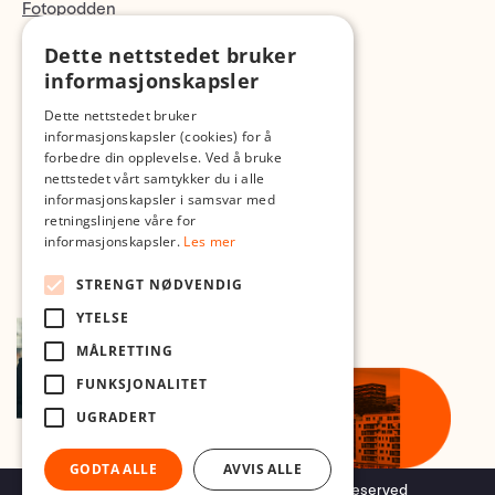
Fotopodden
Dette nettstedet bruker
Med forbehold om skrive- og lagerfeil
informasjonskapsler
Dette nettstedet bruker
informasjonskapsler (cookies) for å
forbedre din opplevelse. Ved å bruke
nettstedet vårt samtykker du i alle
informasjonskapsler i samsvar med
retningslinjene våre for
informasjonskapsler.
Les mer
STRENGT NØDVENDIG
YTELSE
MÅLRETTING
FUNKSJONALITET
UGRADERT
GODTA ALLE
AVVIS ALLE
Copyright © 2026 Foto.no - All rights reserved