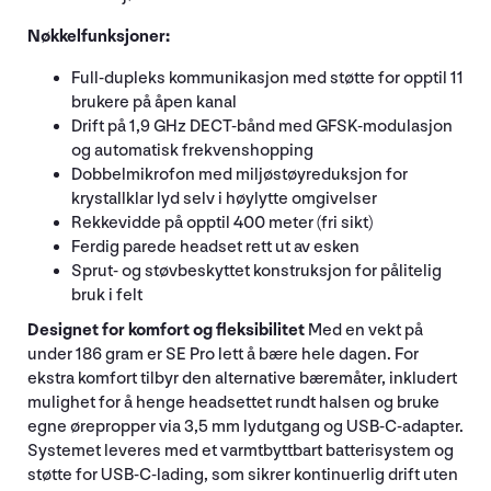
Nøkkelfunksjoner:
Full-dupleks kommunikasjon med støtte for opptil 11
brukere på åpen kanal
Drift på 1,9 GHz DECT-bånd med GFSK-modulasjon
og automatisk frekvenshopping
Dobbelmikrofon med miljøstøyreduksjon for
krystallklar lyd selv i høylytte omgivelser
Rekkevidde på opptil 400 meter (fri sikt)
Ferdig parede headset rett ut av esken
Sprut- og støvbeskyttet konstruksjon for pålitelig
bruk i felt
Designet for komfort og fleksibilitet
Med en vekt på
under 186 gram er SE Pro lett å bære hele dagen. For
ekstra komfort tilbyr den alternative bæremåter, inkludert
mulighet for å henge headsettet rundt halsen og bruke
egne ørepropper via 3,5 mm lydutgang og USB-C-adapter.
Systemet leveres med et varmtbyttbart batterisystem og
støtte for USB-C-lading, som sikrer kontinuerlig drift uten