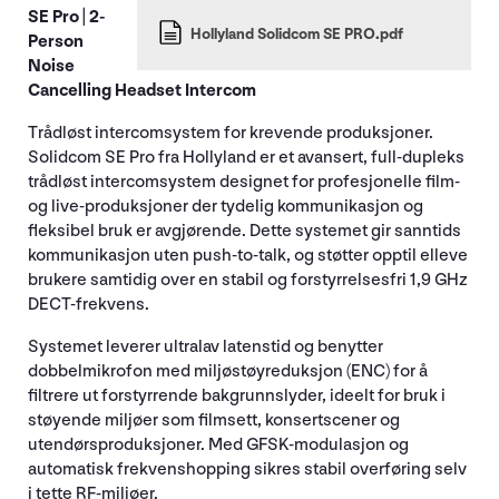
SE Pro | 2-
Hollyland Solidcom SE PRO.pdf
Person
Noise
Cancelling Headset Intercom
Trådløst intercomsystem for krevende produksjoner.
Solidcom SE Pro fra Hollyland er et avansert, full-dupleks
trådløst intercomsystem designet for profesjonelle film-
og live-produksjoner der tydelig kommunikasjon og
fleksibel bruk er avgjørende. Dette systemet gir sanntids
kommunikasjon uten push-to-talk, og støtter opptil elleve
brukere samtidig over en stabil og forstyrrelsesfri 1,9 GHz
DECT-frekvens.
Systemet leverer ultralav latenstid og benytter
dobbelmikrofon med miljøstøyreduksjon (ENC) for å
filtrere ut forstyrrende bakgrunnslyder, ideelt for bruk i
støyende miljøer som filmsett, konsertscener og
utendørsproduksjoner. Med GFSK-modulasjon og
automatisk frekvenshopping sikres stabil overføring selv
i tette RF-miljøer.