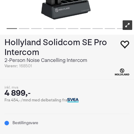
Hollyland Solidcom SE Pro
Intercom
2-Person Noise Cancelling Intercom
Varenr:
168501
inkl. mva
4 899,-
Fra 454,-/mnd med delbetaling fra
Bestillingsvare