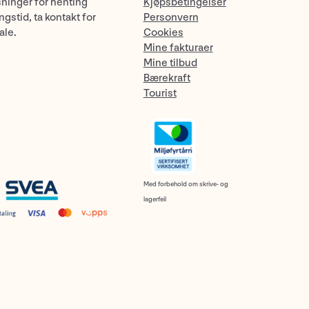
sninger for henting
Kjøpsbetingelser
gstid, ta kontakt for
Personvern
ale.
Cookies
Mine fakturaer
Mine tilbud
Bærekraft
Tourist
Med forbehold om skrive- og
lagerfeil