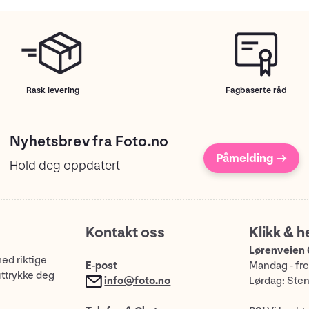
Rask levering
Fagbaserte råd
Nyhetsbrev fra Foto.no
Påmelding →
Hold deg oppdatert
Kontakt oss
Klikk & h
Lørenveien 
med riktige
E-post
Mandag - fre
uttrykke deg
info@foto.no
Lørdag: Ste