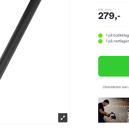
inkl. mva
279,-
1
på butikklag
1
på nettlager 
Utsendelser kan s