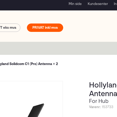
Min side
Kundesenter
In
FT
PRIVAT
lyland Solidcom C1 (Pro) Antenna × 2
Hollylan
Antenna
For Hub
Varenr:
153733