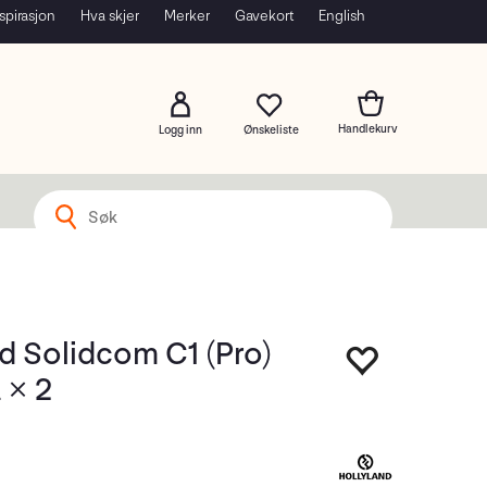
spirasjon
Hva skjer
Merker
Gavekort
English
Logg inn
d Solidcom C1 (Pro)
 × 2