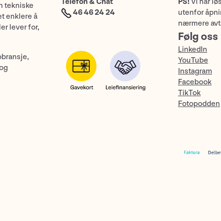
Telefon & Chat
PS!
Vi har lø
n tekniske
46 46 24 24
utenfor åpnin
et enklere å
nærmere avt
er lever for,
Følg oss
LinkedIn
obransje,
YouTube
 og
Instagram
Facebook
TikTok
Fotopodden