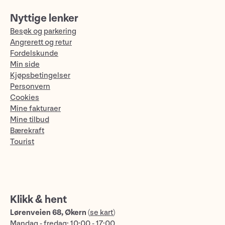
Nyttige lenker
Besøk og parkering
Angrerett og retur
Fordelskunde
Min side
Kjøpsbetingelser
Personvern
Cookies
Mine fakturaer
Mine tilbud
Bærekraft
Tourist
Klikk & hent
Lørenveien 68, Økern
(
se kart
)
Mandag - fredag: 10:00 - 17:00