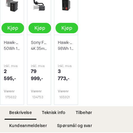
Kjøp
Kjøp
Kjøp
Hawk-Woods BP-50UX
Sony FX6 Full-Frame Cinema Camera
Hawk-Woods BP-98X
50Wh 14.4v Lithium-Ion Sony BP-U battery
4K 35mm Cinema kamera
98Wh 14.4v Sony BP-U batteri USB A & C
inkl. mva
inkl. mva
inkl. mva
2
79
3
595,-
999,-
773,-
Varenr
Varenr
Varenr
175632
134753
165921
Beskrivelse
Teknisk info
Tilbehør
Kundeanmeldelser
Spørsmål og svar