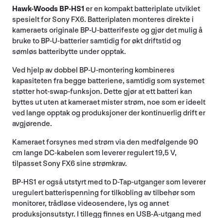
Hawk-Woods BP-HS1
er en kompakt batteriplate utviklet
spesielt for Sony FX6. Batteriplaten monteres direkte i
kameraets originale BP-U-batterifeste og gjør det mulig å
bruke to BP-U-batterier samtidig for økt driftstid og
sømløs batteribytte under opptak.
Ved hjelp av dobbel BP-U-montering kombineres
kapasiteten fra begge batteriene, samtidig som systemet
støtter hot-swap-funksjon. Dette gjør at ett batteri kan
byttes ut uten at kameraet mister strøm, noe som er ideelt
ved lange opptak og produksjoner der kontinuerlig drift er
avgjørende.
Kameraet forsynes med strøm via den medfølgende 90
cm lange DC-kabelen som leverer regulert 19,5 V,
tilpasset Sony FX6 sine strømkrav.
BP-HS1 er også utstyrt med to D-Tap-utganger som leverer
uregulert batterispenning for tilkobling av tilbehør som
monitorer, trådløse videosendere, lys og annet
produksjonsutstyr. I tillegg finnes en USB-A-utgang med