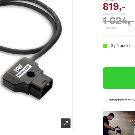
inkl. mva
819,-
KAMPANJEPRIS
1 024,-
FØRPRIS
3
på butikkla
Utsendelser kan s