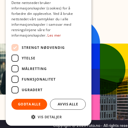
Dette nettstedet bruker
informasjonskapsler (cookies) for å
forbedre din opplevelse. Ved å bruke
nettstedet vårt samtykker du i alle
informasjonskapsler i samsvar med
retningslinjene våre for
informasjonskapsler.
Les mer
STRENGT NØDVENDIG
YTELSE
MÅLRETTING
FUNKSJONALITET
UGRADERT
GODTA ALLE
AVVIS ALLE
VIS DETALJER
Copyright © 2026 Foto.no - All rights res