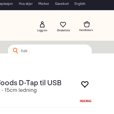
spirasjon
Hva skjer
Merker
Gavekort
English
Logg inn
ods D-Tap til USB
 - 15cm ledning