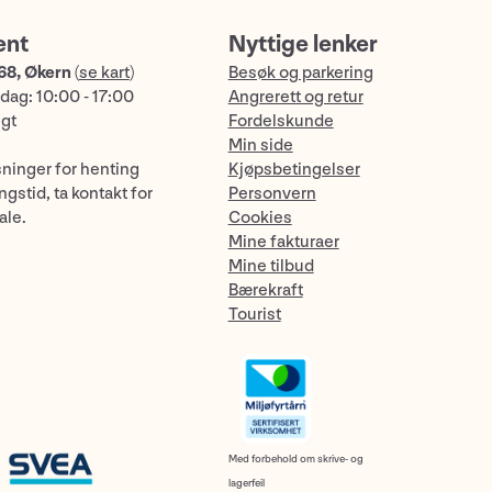
ent
Nyttige lenker
68, Økern
(
se kart
)
Besøk og parkering
dag: 10:00 - 17:00
Angrerett og retur
ngt
Fordelskunde
Min side
sninger for henting
Kjøpsbetingelser
gstid, ta kontakt for
Personvern
ale.
Cookies
Mine fakturaer
Mine tilbud
Bærekraft
Tourist
Med forbehold om skrive- og
lagerfeil