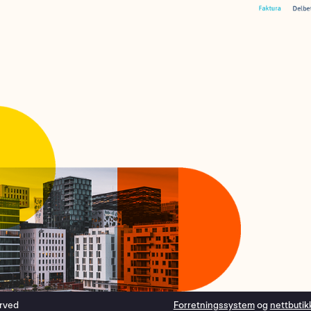
erved
Forretningssystem
og
nettbutik