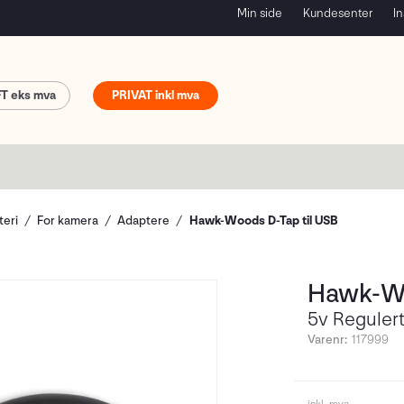
Min side
Kundesenter
In
FT
PRIVAT
teri
For kamera
Adaptere
Hawk-Woods D-Tap til USB
Hawk-Wo
5v Regulert
Varenr:
117999