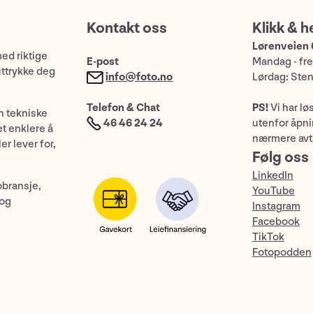
Kontakt oss
Klikk & h
Lørenveien 
med riktige
E-post
Mandag - fre
uttrykke deg
info@foto.no
Lørdag: Ste
Telefon & Chat
PS!
Vi har lø
n tekniske
46 46 24 24
utenfor åpnin
et enklere å
nærmere avt
er lever for,
Følg oss
LinkedIn
obransje,
YouTube
 og
Instagram
Facebook
TikTok
Fotopodden