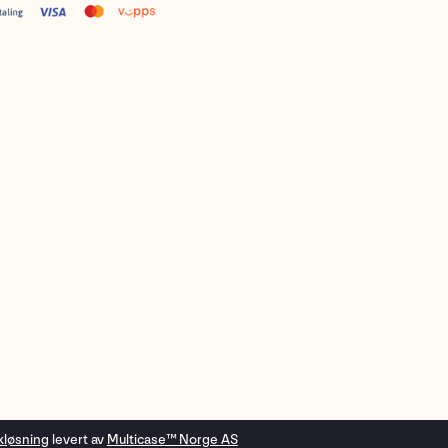
kløsning
levert av
Multicase™ Norge AS