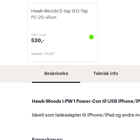
Hawk-Woods D-tap til D-Tap
PC-20, 45cm
inkl. mva
530,-
Varenr
114287
Beskrivelse
Teknisk info
Hawk-Woods I-PW 1 Power-Con til USB iPhone/i
Ideell som ladeadapter til iPhone/iPad og andre m
Egenskaper: