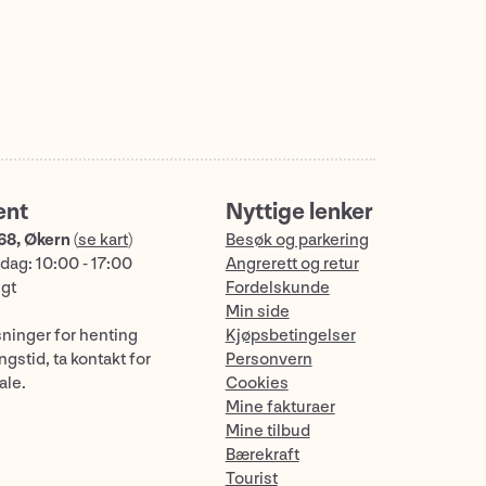
ent
Nyttige lenker
68, Økern
(
se kart
)
Besøk og parkering
dag: 10:00 - 17:00
Angrerett og retur
ngt
Fordelskunde
Min side
sninger for henting
Kjøpsbetingelser
gstid, ta kontakt for
Personvern
ale.
Cookies
Mine fakturaer
Mine tilbud
Bærekraft
Tourist