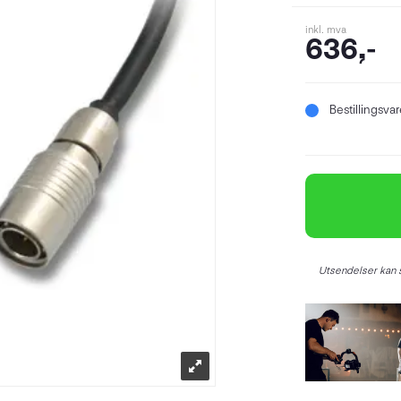
inkl. mva
636,-
Bestillingsva
Utsendelser kan s