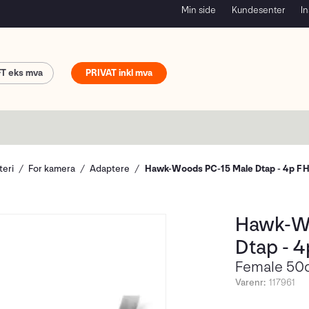
Min side
Kundesenter
In
FT
PRIVAT
teri
For kamera
Adaptere
Hawk-Woods PC-15 Male Dtap - 4p F H
Hawk-W
Dtap - 4
Female 50
Varenr:
117961