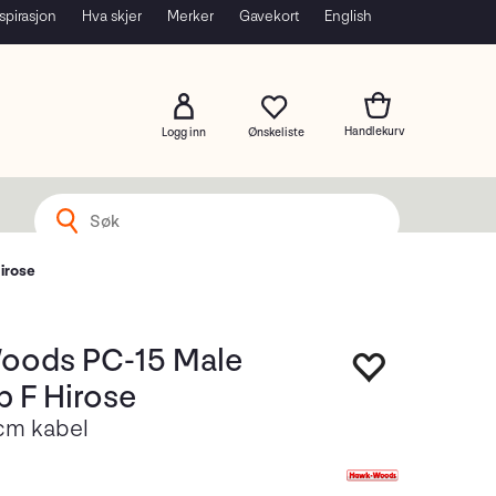
spirasjon
Hva skjer
Merker
Gavekort
English
Logg inn
irose
oods PC-15 Male
p F Hirose
cm kabel