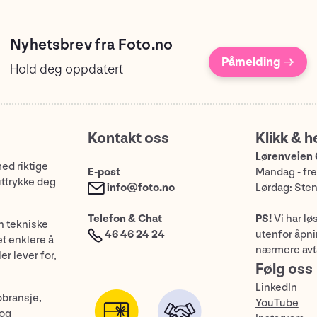
Nyhetsbrev fra Foto.no
Påmelding →
Hold deg oppdatert
Kontakt oss
Klikk & h
Lørenveien 
med riktige
E-post
Mandag - fre
uttrykke deg
info@foto.no
Lørdag: Ste
Telefon & Chat
PS!
Vi har lø
n tekniske
46 46 24 24
utenfor åpnin
et enklere å
nærmere avt
er lever for,
Følg oss
LinkedIn
obransje,
YouTube
 og