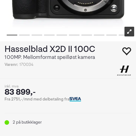
Hasselblad X2D II 100C
100MP. Mellomformat speilløst kamera
Varenr:
170034
inkl. mva
83 899,-
Fra 2751,-/mnd med delbetaling fra
2
på butikklager