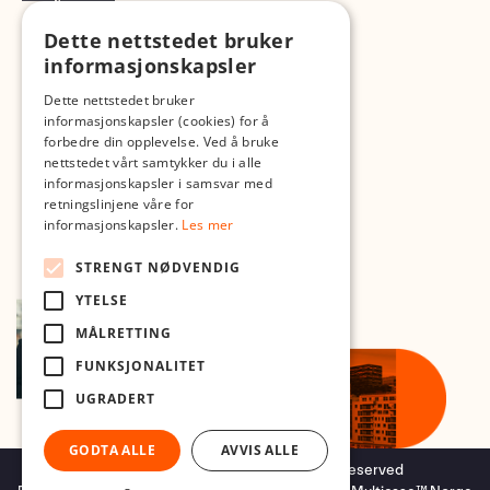
Dette nettstedet bruker
Med forbehold om skrive- og lagerfeil
informasjonskapsler
Dette nettstedet bruker
informasjonskapsler (cookies) for å
forbedre din opplevelse. Ved å bruke
nettstedet vårt samtykker du i alle
informasjonskapsler i samsvar med
retningslinjene våre for
informasjonskapsler.
Les mer
STRENGT NØDVENDIG
YTELSE
MÅLRETTING
FUNKSJONALITET
UGRADERT
GODTA ALLE
AVVIS ALLE
Copyright © 2026 Foto.no - All rights reserved