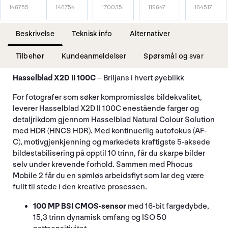
146755
146754
170035
119647
164517
Beskrivelse
Teknisk info
Alternativer
Tilbehør
Kundeanmeldelser
Spørsmål og svar
Hasselblad X2D II 100C
– Briljans i hvert øyeblikk
For fotografer som søker kompromissløs bildekvalitet,
leverer Hasselblad X2D II 100C enestående farger og
detaljrikdom gjennom Hasselblad Natural Colour Solution
med HDR (HNCS HDR). Med kontinuerlig autofokus (AF-
C), motivgjenkjenning og markedets kraftigste 5-aksede
bildestabilisering på opptil 10 trinn, får du skarpe bilder
selv under krevende forhold. Sammen med Phocus
Mobile 2 får du en sømløs arbeidsflyt som lar deg være
fullt til stede i den kreative prosessen.
100 MP BSI CMOS-sensor
med 16-bit fargedybde,
15,3 trinn dynamisk omfang og ISO 50