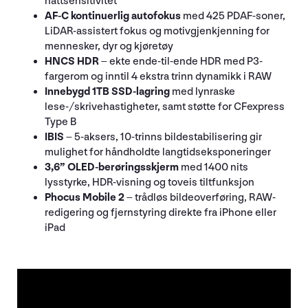
nattsensitivitet
AF-C kontinuerlig autofokus
med 425 PDAF-soner,
LiDAR-assistert fokus og motivgjenkjenning for
mennesker, dyr og kjøretøy
HNCS HDR
– ekte ende-til-ende HDR med P3-
fargerom og inntil 4 ekstra trinn dynamikk i RAW
Innebygd 1TB SSD-lagring
med lynraske
lese-/skrivehastigheter, samt støtte for CFexpress
Type B
IBIS
– 5-aksers, 10-trinns bildestabilisering gir
mulighet for håndholdte langtidseksponeringer
3,6” OLED-berøringsskjerm
med 1400 nits
lysstyrke, HDR-visning og toveis tiltfunksjon
Phocus Mobile 2
– trådløs bildeoverføring, RAW-
redigering og fjernstyring direkte fra iPhone eller
iPad