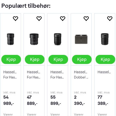
Populært tilbehør:
Kjøp
Kjøp
Kjøp
Kjøp
Kjøp
Hasselblad XCD 90mm f/2.5
Hasselblad XCD 55mm f/2.5
Hasselblad XCD 35-100mm f/2.8-4 E
Hasselblad Battery Charging Hub
Hasselblad XCD 20-35mm f/3.2-4.5 E
For Hasselblad X-systemet
For Hasselblad X-systemet
For Hasselblad X-systemet
Dobbel lader til X- og CFV-50cII-system
inkl. mva
inkl. mva
inkl. mva
inkl. mva
inkl. mva
54
47
55
2
77
989,-
889,-
899,-
390,-
389,-
Varenr
Varenr
Varenr
Varenr
Varenr