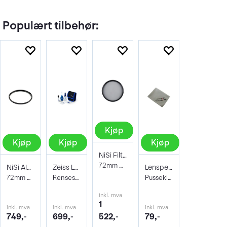
Populært tilbehør:
Kjøp
Kjøp
Kjøp
Kjøp
NiSi Filter Circ Polarizer True Color 72
72mm Pro Nano Pola Filter
NiSi AIR Protector Filter 72mm
Zeiss Lens Cleaning Kit
Lenspen Photo Microklear Cloth
72mm Beskyttelsesfilter
Rensesett for objektiv og kamera
Pusseklut i microfiber
inkl. mva
1
inkl. mva
inkl. mva
inkl. mva
749,-
699,-
522,-
79,-