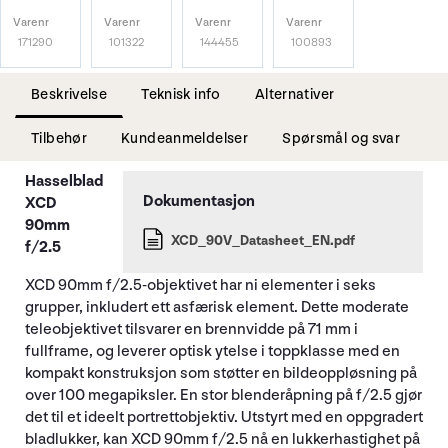
Varenr
Varenr
Varenr
Varenr
171290
101322
144455
100893
Beskrivelse
Teknisk info
Alternativer
Tilbehør
Kundeanmeldelser
Spørsmål og svar
Hasselblad
XCD
90mm
XCD_90V_Datasheet_EN.pdf
f/2.5
XCD 90mm f/2.5-objektivet har ni elementer i seks
grupper, inkludert ett asfærisk element. Dette moderate
teleobjektivet tilsvarer en brennvidde på 71 mm i
fullframe, og leverer optisk ytelse i toppklasse med en
kompakt konstruksjon som støtter en bildeoppløsning på
over 100 megapiksler. En stor blenderåpning på f/2.5 gjør
det til et ideelt portrettobjektiv. Utstyrt med en oppgradert
bladlukker, kan XCD 90mm f/2.5 nå en lukkerhastighet på