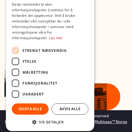
Med forbehold om skrive- og lagerfeil
Dette nettstedet bruker
informasjonskapsler (cookies) for å
forbedre din opplevelse. Ved å bruke
nettstedet vårt samtykker du i alle
informasjonskapsler i samsvar med
retningslinjene våre for
informasjonskapsler.
Les mer
STRENGT NØDVENDIG
YTELSE
MÅLRETTING
FUNKSJONALITET
UGRADERT
GODTA ALLE
AVVIS ALLE
Copyright © 2026 Foto.no - All rights reserved
Forretningssystem
og
nettbutikkløsning
levert av
Multicase™ Norge
VIS DETALJER
AS