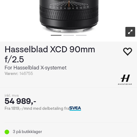
Hasselblad XCD 90mm
f/2.5
For Hasselblad X-systemet
Varenr:
146755
inkl. mva
54 989,-
Fra 1819,-/mnd med delbetaling fra
3
på butikklager