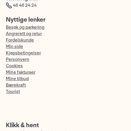
46 46 24 24
Nyttige lenker
Besøk og parkering
Angrerett og retur
Fordelskunde
Min side
Kjøpsbetingelser
Personvern
Cookies
Mine fakturaer
Mine tilbud
Bærekraft
Tourist
Klikk & hent