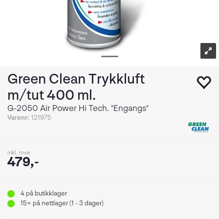
Green Clean Trykkluft
m/tut 400 ml.
G-2050 Air Power Hi Tech. "Engangs"
Varenr:
121975
inkl. mva
479,-
4
på butikklager
15+
på nettlager (1 - 3 dager)