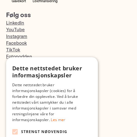
Følg oss
LinkedIn
YouTube
Instagram
Facebook
TikTok
Fotopodden
Dette nettstedet bruker
Med forbehold om skrive- og lagerfeil
informasjonskapsler
Dette nettstedet bruker
informasjonskapsler (cookies) for å
forbedre din opplevelse. Ved å bruke
nettstedet vårt samtykker du i alle
informasjonskapsler i samsvar med
retningslinjene våre for
informasjonskapsler.
Les mer
STRENGT NØDVENDIG