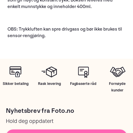
som gir høyt og konstant trykk. Boksen leveres med
enkelt munnstykke og inneholder 400ml.
OBS: Trykkluften kan spre drivgass og bør ikke brukes til
sensor-rengjøring.
Sikker betaling
Rask levering
Fagbaserte råd
Fornøyde
kunder
Nyhetsbrev fra Foto.no
Hold deg oppdatert