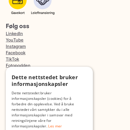
Følg oss
LinkedIn
YouTube
Instagram
Facebook
TikTok
Fotopodden
Dette nettstedet bruker
Med forbehold om skrive- og lagerfeil
informasjonskapsler
Dette nettstedet bruker
informasjonskapsler (cookies) for å
forbedre din opplevelse. Ved å bruke
nettstedet vårt samtykker du i alle
informasjonskapsler i samsvar med
retningslinjene våre for
informasjonskapsler.
Les mer