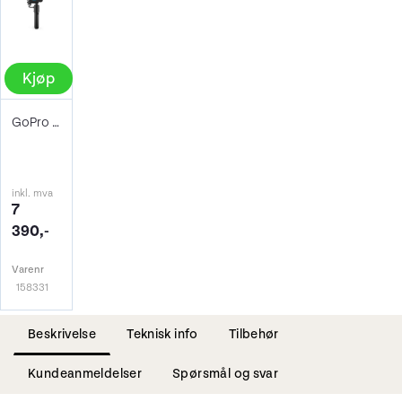
Kjøp
GoPro HERO12 Black Creator Edition
inkl. mva
7
390,-
Varenr
158331
Beskrivelse
Teknisk info
Tilbehør
Kundeanmeldelser
Spørsmål og svar