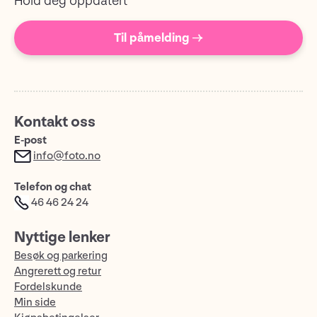
Hold deg oppdatert
Til påmelding →
Kontakt oss
E-post
info@foto.no
Telefon og chat
46 46 24 24
Nyttige lenker
Besøk og parkering
Angrerett og retur
Fordelskunde
Min side