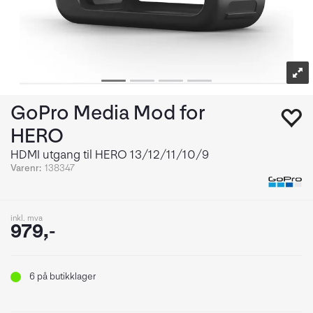
GoPro Media Mod for
HERO
HDMI utgang til HERO 13/12/11/10/9
Varenr:
138347
inkl. mva
979,-
6
på butikklager