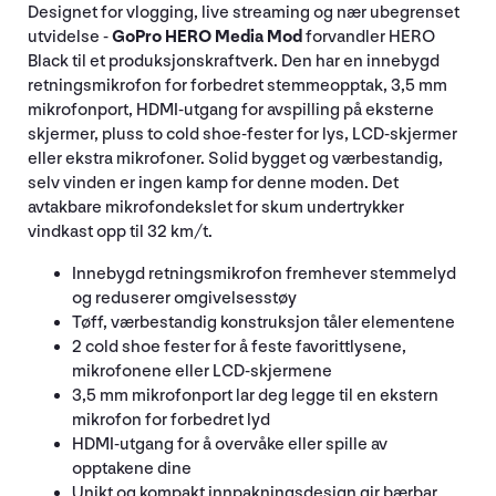
Designet for vlogging, live streaming og nær ubegrenset
utvidelse -
GoPro HERO Media Mod
forvandler HERO
Black til et produksjonskraftverk. Den har en innebygd
retningsmikrofon for forbedret stemmeopptak, 3,5 mm
mikrofonport, HDMI-utgang for avspilling på eksterne
skjermer, pluss to cold shoe-fester for lys, LCD-skjermer
eller ekstra mikrofoner. Solid bygget og værbestandig,
selv vinden er ingen kamp for denne moden. Det
avtakbare mikrofondekslet for skum undertrykker
vindkast opp til 32 km/t.
Innebygd retningsmikrofon fremhever stemmelyd
og reduserer omgivelsesstøy
Tøff, værbestandig konstruksjon tåler elementene
2 cold shoe fester for å feste favorittlysene,
mikrofonene eller LCD-skjermene
3,5 mm mikrofonport lar deg legge til en ekstern
mikrofon for forbedret lyd
HDMI-utgang for å overvåke eller spille av
opptakene dine
Unikt og kompakt innpakningsdesign gir bærbar