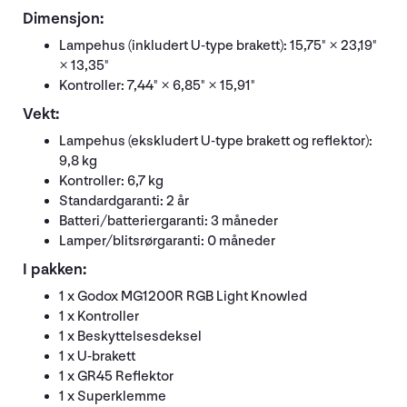
Dimensjon:
Lampehus (inkludert U-type brakett): 15,75" × 23,19"
× 13,35"
Kontroller: 7,44" × 6,85" × 15,91"
Vekt:
Lampehus (ekskludert U-type brakett og reflektor):
9,8 kg
Kontroller: 6,7 kg
Standardgaranti: 2 år
Batteri/batteriergaranti: 3 måneder
Lamper/blitsrørgaranti: 0 måneder
I pakken:
1 x Godox MG1200R RGB Light Knowled
1 x Kontroller
1 x Beskyttelsesdeksel
1 x U-brakett
1 x GR45 Reflektor
1 x Superklemme