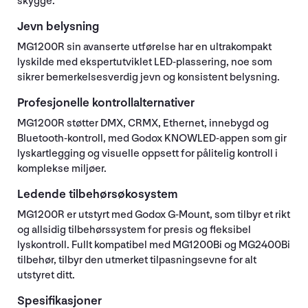
skygge.
Jevn belysning
MG1200R sin avanserte utførelse har en ultrakompakt
lyskilde med ekspertutviklet LED-plassering, noe som
sikrer bemerkelsesverdig jevn og konsistent belysning.
Profesjonelle kontrollalternativer
MG1200R støtter DMX, CRMX, Ethernet, innebygd og
Bluetooth-kontroll, med Godox KNOWLED-appen som gir
lyskartlegging og visuelle oppsett for pålitelig kontroll i
komplekse miljøer.
Ledende tilbehørsøkosystem
MG1200R er utstyrt med Godox G-Mount, som tilbyr et rikt
og allsidig tilbehørssystem for presis og fleksibel
lyskontroll. Fullt kompatibel med MG1200Bi og MG2400Bi
tilbehør, tilbyr den utmerket tilpasningsevne for alt
utstyret ditt.
Spesifikasjoner