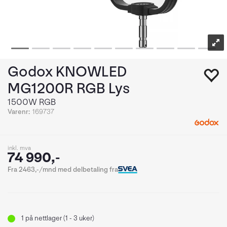
Godox KNOWLED
MG1200R RGB Lys
1500W RGB
Varenr:
169737
inkl. mva
74 990,-
Fra 2463,-/mnd med delbetaling fra
1
på nettlager (1 - 3 uker)