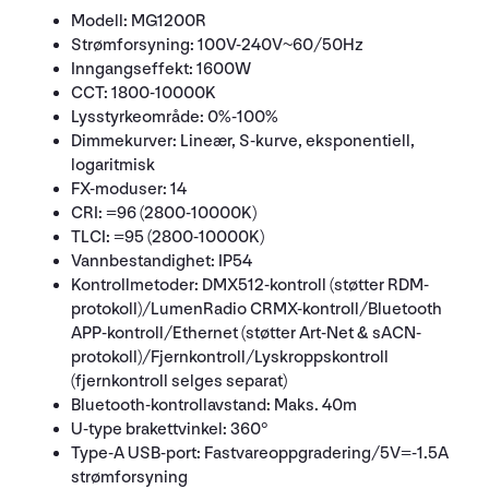
Modell: MG1200R
Strømforsyning: 100V-240V~60/50Hz
Inngangseffekt: 1600W
CCT: 1800-10000K
Lysstyrkeområde: 0%-100%
Dimmekurver: Lineær, S-kurve, eksponentiell,
logaritmisk
FX-moduser: 14
CRI: =96 (2800-10000K)
TLCI: =95 (2800-10000K)
Vannbestandighet: IP54
Kontrollmetoder: DMX512-kontroll (støtter RDM-
protokoll)/LumenRadio CRMX-kontroll/Bluetooth
APP-kontroll/Ethernet (støtter Art-Net & sACN-
protokoll)/Fjernkontroll/Lyskroppskontroll
(fjernkontroll selges separat)
Bluetooth-kontrollavstand: Maks. 40m
U-type brakettvinkel: 360°
Type-A USB-port: Fastvareoppgradering/5V=-1.5A
strømforsyning