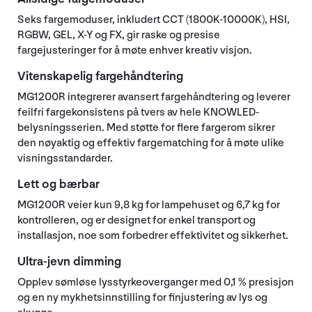
Seks fargemoduser, inkludert CCT (1800K-10000K), HSI,
RGBW, GEL, X-Y og FX, gir raske og presise
fargejusteringer for å møte enhver kreativ visjon.
Vitenskapelig fargehåndtering
MG1200R integrerer avansert fargehåndtering og leverer
feilfri fargekonsistens på tvers av hele KNOWLED-
belysningsserien. Med støtte for flere fargerom sikrer
den nøyaktig og effektiv fargematching for å møte ulike
visningsstandarder.
Lett og bærbar
MG1200R veier kun 9,8 kg for lampehuset og 6,7 kg for
kontrolleren, og er designet for enkel transport og
installasjon, noe som forbedrer effektivitet og sikkerhet.
Ultra-jevn dimming
Opplev sømløse lysstyrkeoverganger med 0,1 % presisjon
og en ny mykhetsinnstilling for finjustering av lys og