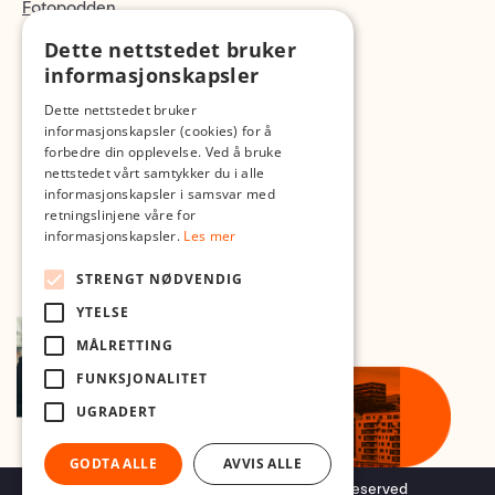
Fotopodden
Dette nettstedet bruker
Med forbehold om skrive- og lagerfeil
informasjonskapsler
Dette nettstedet bruker
informasjonskapsler (cookies) for å
forbedre din opplevelse. Ved å bruke
nettstedet vårt samtykker du i alle
informasjonskapsler i samsvar med
retningslinjene våre for
informasjonskapsler.
Les mer
STRENGT NØDVENDIG
YTELSE
MÅLRETTING
FUNKSJONALITET
UGRADERT
GODTA ALLE
AVVIS ALLE
Copyright © 2026 Foto.no - All rights reserved