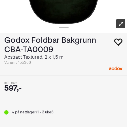
Godox Foldbar Bakgrunn
CBA-TA0009
Abstract Textured. 2 x 1,5 m
Varenr:
155366
inkl. mva
597,-
4
på nettlager (1 - 3 uker)