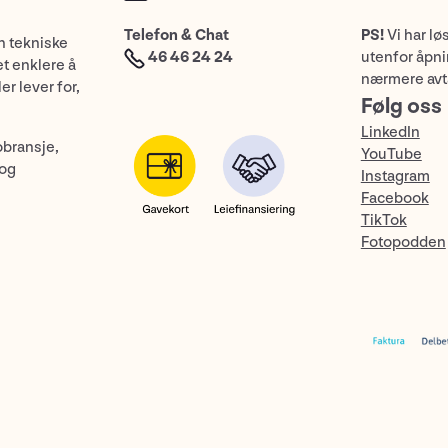
Telefon & Chat
PS!
Vi har lø
n tekniske
46 46 24 24
utenfor åpnin
et enklere å
nærmere avt
er lever for,
Følg oss
LinkedIn
obransje,
YouTube
 og
Instagram
Facebook
TikTok
Fotopodden