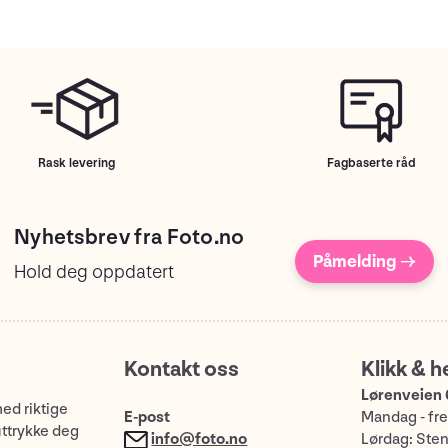
Rask levering
Fagbaserte råd
Nyhetsbrev fra Foto.no
Påmelding →
Hold deg oppdatert
Kontakt oss
Klikk & h
Lørenveien 
med riktige
E-post
Mandag - fre
uttrykke deg
info@foto.no
Lørdag: Ste