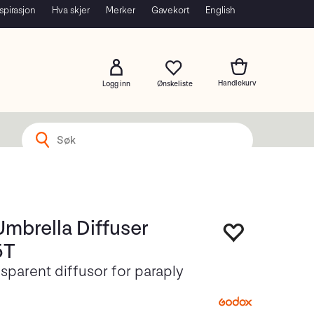
spirasjon
Hva skjer
Merker
Gavekort
English
Logg inn
mbrella Diffuser
5T
parent diffusor for paraply