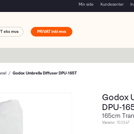
Min side
Kundesenter
In
FT
PRIVAT
anel
Godox Umbrella Diffuser DPU-165T
Godox U
DPU-16
165cm Trans
Varenr:
153347