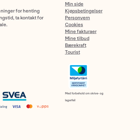
Min side
sninger for henting
Kjøpsbetingelser
gstid, ta kontakt for
Personvern
ale.
Cookies
Mine fakturaer
Mine tilbud
Bærekraft
Tourist
Med forbehold om skrive- og
lagerfeil