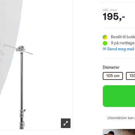
inkl. mva
195,-
Bestilt
til buti
9
på nettlager
✉ Send meg mail n
Diameter
105 cm
13
Utsendelser kan s