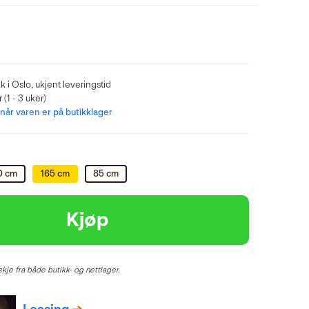
kk i Oslo, ukjent leveringstid
 (1 - 3 uker)
år varen er på butikklager
0 cm
165 cm
85 cm
Kjøp
kje fra både butikk- og nettlager.