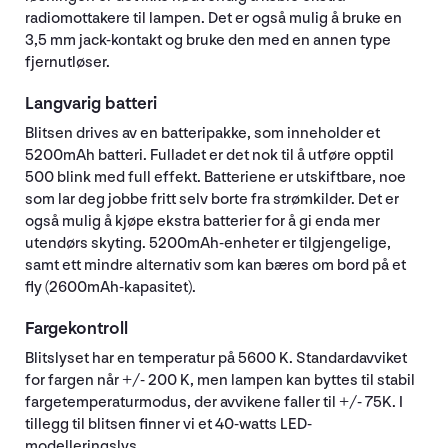
radiomottakere til lampen. Det er også mulig å bruke en
3,5 mm jack-kontakt og bruke den med en annen type
fjernutløser.
Langvarig batteri
Blitsen drives av en batteripakke, som inneholder et
5200mAh batteri. Fulladet er det nok til å utføre opptil
500 blink med full effekt. Batteriene er utskiftbare, noe
som lar deg jobbe fritt selv borte fra strømkilder. Det er
også mulig å kjøpe ekstra batterier for å gi enda mer
utendørs skyting. 5200mAh-enheter er tilgjengelige,
samt ett mindre alternativ som kan bæres om bord på et
fly (2600mAh-kapasitet).
Fargekontroll
Blitslyset har en temperatur på 5600 K. Standardavviket
for fargen når +/- 200 K, men lampen kan byttes til stabil
fargetemperaturmodus, der avvikene faller til +/- 75K. I
tillegg til blitsen finner vi et 40-watts LED-
modelleringslys.