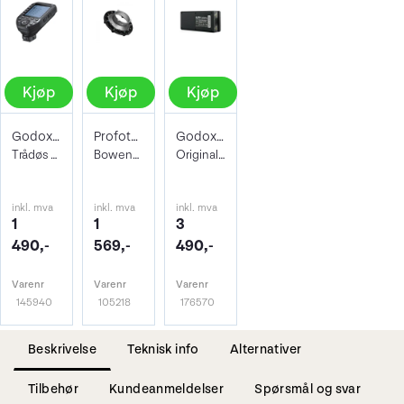
Kjøp
Kjøp
Kjøp
Godox XPro II TTL Wireless Trigger Leica
Profoto RFi speedring adapter
Godox WB1200H Lithium Battery
Trådøs Blits Utløser for Leica
Bowens / Calumet
Originalbatteri til AD1200Pro
inkl. mva
inkl. mva
inkl. mva
1
1
3
490,-
569,-
490,-
Varenr
Varenr
Varenr
145940
105218
176570
Beskrivelse
Teknisk info
Alternativer
Tilbehør
Kundeanmeldelser
Spørsmål og svar