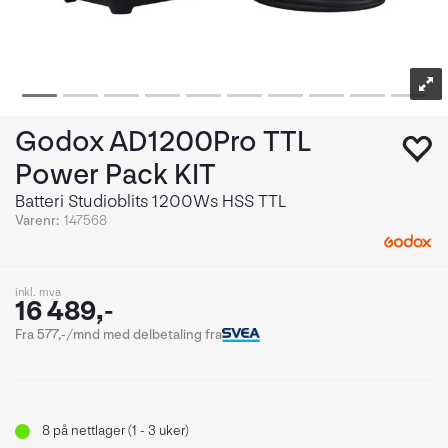
Godox AD1200Pro TTL
Power Pack KIT
Batteri Studioblits 1200Ws HSS TTL
Varenr:
147568
inkl. mva
16 489,-
Fra 577,-/mnd med delbetaling fra
8
på nettlager (1 - 3 uker)