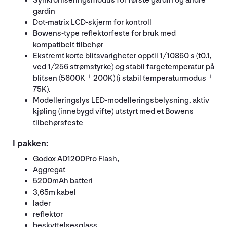
Synkroniseringsmodus for første gardin og andre
gardin
Dot-matrix LCD-skjerm for kontroll
Bowens-type reflektorfeste for bruk med
kompatibelt tilbehør
Ekstremt korte blitsvarigheter opptil 1/10860 s (t0.1,
ved 1/256 strømstyrke) og stabil fargetemperatur på
blitsen (5600K ± 200K) (i stabil temperaturmodus ±
75K).
Modelleringslys LED-modelleringsbelysning, aktiv
kjøling (innebygd vifte) utstyrt med et Bowens
tilbehørsfeste
I pakken:
Godox AD1200Pro Flash,
Aggregat
5200mAh batteri
3,65m kabel
lader
reflektor
beskyttelsesglass