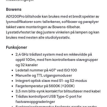
Bowens
AD1200Pro blitshode kan brukes med et bredt spekter av
lysmodifikatorer som: tallerkener, softboxer og paraplyer
takket være monteringen av Bowens-tilbehør.
Lysstativfestet lar deg justere vinkelen på lampen og kan
brukes med nesten alle studiolysstativ.
Funksjoner
2,4 GHz trådløst system med en rekkevidde på
opptil 100m, med fem kontrollerbare slavegrupper
og 32 kanaler
Ledetall nummer på 407' ved ISO 100
Manuelle og TTL utgangsmoduser
Integrert optisk slave med S1- og S2-modus
Fargetemperatur på 5600K (±200K)
3,5 mm blits-synk kontakt for blitsutløser med kabel
Trådløs kontrollport USB Type-C-port for
fastvareoppgraderinger