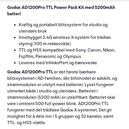
Godox AD1200Pro TTL Power Pack Kit med 5200mAh
batteri
Kraftig og portabelt blitssystem for studio og
utendørs bruk
Innebygget 2.4G wireless X-system for trådløs
styring (100 m rekkevidde)
TTL og HSS kompatibel med Sony, Canon, Nikon,
Fujifilm, Panasonic og Olympus
Leveres med trillekoffert og bæreveske
Godox AD1200Pro TTL
er det første bærbare
blitssystemet i AD-familien, der blitshodet er adskilt, og
strømmodulen er utstyrt med batterier. Lyset fungerer
utmerket både i studio og utendørs. Batteriet i
strømmodulen (5200 mAh) er utskiftbart. Batteriet skal
vare i omtrent 500 full-power blink. AD1200Pro TTL
fungerer med det trådløse Godox X-systemet. Det gir
mulighet for å dele inn i 5 grupper og 32 kanaler, samt
TTL- og HSS-støtte.