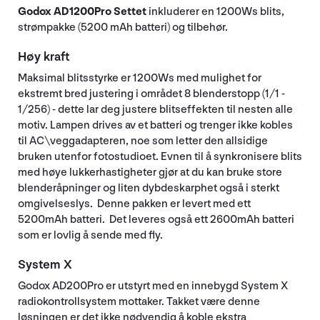
Godox AD1200Pro Settet
inkluderer en 1200Ws blits,
strømpakke (5200 mAh batteri) og tilbehør.
Høy kraft
Maksimal blitsstyrke er 1200Ws med mulighet for
ekstremt bred justering i området 8 blenderstopp (1/1 -
1/256) - dette lar deg justere blitseffekten til nesten alle
motiv. Lampen drives av et batteri og trenger ikke kobles
til AC\veggadapteren, noe som letter den allsidige
bruken utenfor fotostudioet. Evnen til å synkronisere blits
med høye lukkerhastigheter gjør at du kan bruke store
blenderåpninger og liten dybdeskarphet også i sterkt
omgivelseslys. Denne pakken er levert med ett
5200mAh batteri. Det leveres også ett 2600mAh batteri
som er lovlig å sende med fly.
System X
Godox AD200Pro er utstyrt med en innebygd System X
radiokontrollsystem mottaker. Takket være denne
løsningen er det ikke nødvendig å koble ekstra