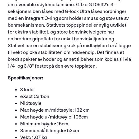
en reversible søylemekanisme. Gitzo GT0532's 3-
seksjoners ben låses med G-lock Ultra låseanordninger
med en integrert O-ring som holder smuss og støv ute av
benmekanismen. Stativets toppspindel er nylig utviklet
for ekstra stabilitet, og store benvinkelvelgere har
en bredere gripeflate for enkel benvinkeljustering.
Stativet har en stabiliseringkrok på midtsøylen for å legge
til vekt og øke stabiliteten om nødvendig. Det finnes et
bredt spekter av hoder og annet tilbehør som kobles til via
1/4'' og 3/8'' festet på den øvre topplaten.
Spesifikasjoner:
3 ledd
eXact Carbon
Midtsøyle
Max høyde m/midtsøyle: 132 cm
Max høyde u/midtsøyle: 108cm
Minimum høyde: 15cm
Sammenslått lengde: 53cm
Vekt: 1,07 kg