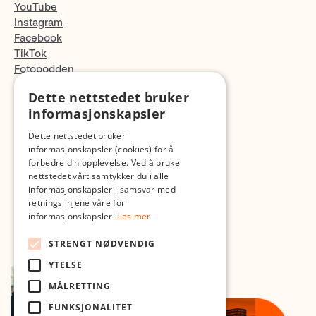
YouTube
Instagram
Facebook
TikTok
Fotopodden
Dette nettstedet bruker
Med forbehold om skrive- og lagerfeil
informasjonskapsler
Dette nettstedet bruker
informasjonskapsler (cookies) for å
forbedre din opplevelse. Ved å bruke
nettstedet vårt samtykker du i alle
informasjonskapsler i samsvar med
retningslinjene våre for
informasjonskapsler.
Les mer
STRENGT NØDVENDIG
YTELSE
MÅLRETTING
FUNKSJONALITET