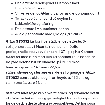
Det letteste 3-seksjoners Carbon eXact
fiberstativet i serien
Vinkelvelger og G-lås ultra for rask, ergonomisk drift
Ta raskt bort eller vend på søylen for
bakkenivåfotografering
Det letteste i Mountaineer-serien
Allsidig toppfeste med 1/4'' og 3/8'' skrue
Gitzo GT0532
karbonfiberstativ er det letteste, 3-
seksjoners stativ i Mountaineer serien. Dette
profesjonelle stativet veier bare 1,07 kg og har Carbon
eXact rør med High modulus karbonfiber i alle bendeler.
De øvre delene har en diameter på 21,7 mm og
bunnseksjonene 14,7 mm - 22,5%
større, stivere og sterkere enn deres forgjengere. Gitzo
GT0532 som strekker seg til en høyde av 132 cm, og
sammenslått bare 53 cm.
Stativets midtsøyle kan enkelt fjernes, og forvandle det til
et stativ for bakkenivå og gir mulighet for bildeskaperne å
fange det bredeste utvalg av perspektiver. Det har også